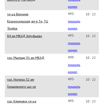
86-
номер
21
495-
ул-ца Верхняя
10 - 22
660-
Красносельская, вл-е 3а, ТЦ
показать
96-
Тройка
номер
70
495-
84 км МКАД Алтуфьево
10 - 22
641-
показать
25-
номер
40
499-
гор. Мытищи 91 км МКАД
10 - 22
929-
показать
84-
номер
02
495-
гор. Ногинск 52 км
10 - 22
995-
Горьковского шо-се
показать
24-
номер
74
495-
гор. Климовск ул-ца
10 - 22