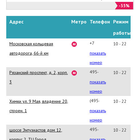
-35%
Адрес
Метро
Телефон
Режим
работы
+7
Московская кольцевая
10 - 22
(495)
автодорога, 66-й км
показать
961-
номер
02-
495-
Рязанский проспект, д. 2, корп.
10 - 22
20
664-
3
показать
88-
номер
89
(495-
Химки ул. 9 Мая, владение 20,
10 - 22
660-
строен. 1
показать
01-
номер
30
495-
шоссе Энтузиастов дом 12,
10 - 22
775-
корпус 2, ТЦ Город
показать