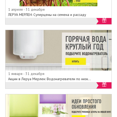
• Самогонные аппараты
1 апреля - 31 декабря
• Офисные кресла
ЛЕРУА МЕРЛЕН: Суперцены на семена и рассаду
• Коврики
И многое другое.
Приходите в наши гипермаркеты,
или выбирайте из специального
онлайн-каталога на официальном
сайте Lemana Pro все то, что так
необходимо по минимальным.
1 января - 31 декабря
Акции в Леруа Мерлен: Водонагреватели по низк...