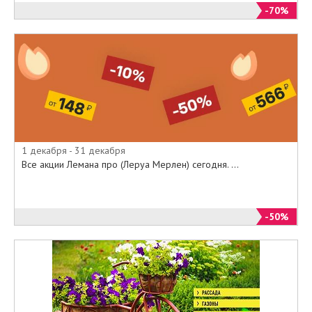
товары:
-70%
• Краски
• Сантехника
• Мебель
• Смесители для ванны и кухни
• Газонокосилки
• Шлифмашины
• Снегоуборщики
• Перфораторы
• Дрели
1 декабря - 31 декабря
• Лобзики
Все акции Лемана про (Леруа Мерлен) сегодня. ...
• Циркулярные пилы
• Углошлифовальные машины
• Шуруповерты
• Наборы инструментов
-50%
• Мотоблоки
• Пылесосы
• Генераторы
• Грили уличные и электрические
• Мангалы
• Кофемашины