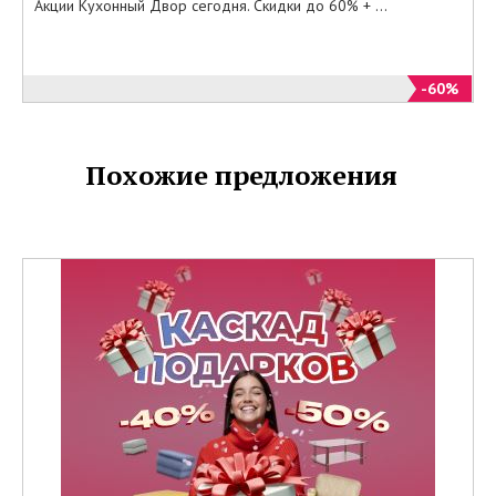
Акции Кухонный Двор сегодня. Скидки до 60% + ...
сайте Кухонный Двор все то, о
чем так мечтали по минимальным
ценам.
-60%
Похожие предложения