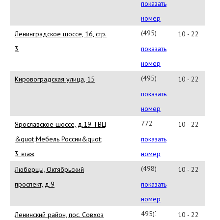
980-
показать
5818
номер
(495)
Ленинградское шоссе, 16, стр.
10 - 22
159-
3
показать
9341
номер
(495)
Кировоградская улица, 15
10 - 22
389-
показать
6588
номер
772-
Ярославское шоссе, д.19 ТВЦ
10 - 22
78-
&quot;Мебель России&quot;
показать
21
3 этаж
номер
(498)
Люберцы, Октябрьский
10 - 22
302-
проспект, д.9
показать
73-
номер
08
495)727-
Ленинский район, пос. Совхоз
10 - 22