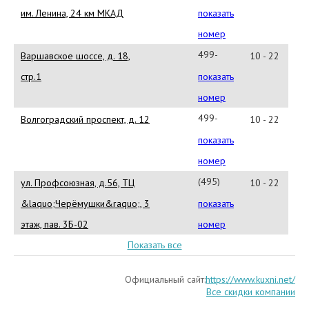
25-
им. Ленина, 24 км МКАД
показать
42
номер
499-
Варшавское шоссе, д. 18,
10 - 22
611-
стр.1
показать
31-
номер
70
499-
Волгоградский проспект, д. 12
10 - 22
172-
показать
27-
номер
35
(495)781-
ул. Профсоюзная, д.56, ТЦ
10 - 22
88-
&laquo;Черёмушки&raquo;, 3
показать
08
этаж, пав. 3Б-02
номер
Показать все
Официальный сайт:
https://www.kuxni.net/
Все скидки компании