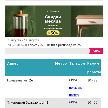
3 августа - 31 августа
Акции ХОФФ август 2026. Летняя распродажа со ...
-50%
Адрес
Метро
Телефон
Режим
работы
(495)
Пришвина ул., 26
10 - 22
223-
показать
4189
номер
(495)
Тихорецкий бульвар, дом 1.
10 - 22