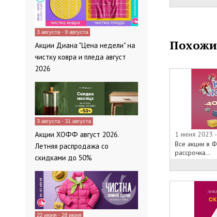
И многое друг
Приходите в 
онлайн-катало
3 августа - 9 августа
то, что так п
Похожи
Акции Диана "Цена недели" на
чистку ковра и пледа август
2026
3 августа - 31 августа
Акции ХОФФ август 2026.
1 июня 2023 
Все акции в Ф
Летняя распродажа со
рассрочка...
скидками до 50%
22 июня - 28 июня