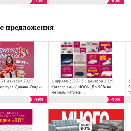
-70%
-60%
ое.
наши салоны, или выбирайте из специального
га на официальном сайте www.fabiansmith.ru все
онравилось по минимальным.
е предложения
- 31 декабря 2029
1 апреля 2023 - 31 декабря 2029
1
ормула Дивана. Скидки,
Каталог акций MOON. До 90% на
В
мебель, матрасы...
т
-99%
-90%