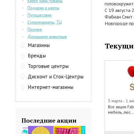
Книги, канц-товары
головокружит
Подарки и цветы
С 19 августа 
Путешествия
Фабиан Смит 
Супермаркеты, ТЦ
Новгороде при
Прочее
сайте интерн
выполненную 
Домашние животные
классическом 
Текущи
Магазины
предоставляю
Бренды
В акции учас
• Диваны
Торговые центры
• Кресла и пу
• Шкафы
Дисконт и Сток-Центры
• Столы и сту
Интернет-магазины
• Кровати и 
• Посуда
5 марта - 1 я
• Текстиль
Все акции Fab
• Люстры
мебель, люс...
• Настольные
Последние акции