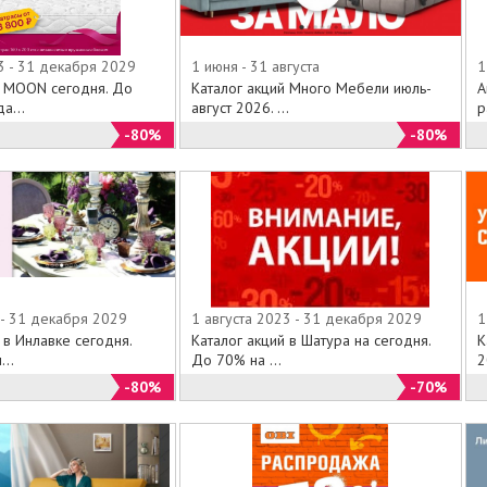
3 - 31 декабря 2029
1 июня - 31 августа
1
й MOON сегодня. До
Каталог акций Много Мебели июль-
А
а...
август 2026. ...
р
-80%
-80%
 - 31 декабря 2029
1 августа 2023 - 31 декабря 2029
1
 в Инлавке сегодня.
Каталог акций в Шатура на сегодня.
К
..
До 70% на ...
2
-80%
-70%