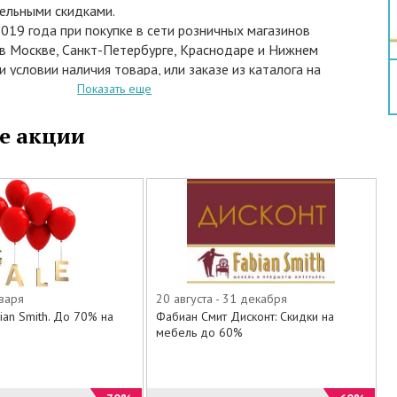
ельными скидками.
2019 года при покупке в сети розничных магазинов
в Москве, Санкт-Петербурге, Краснодаре и Нижнем
 условии наличия товара, или заказе из каталога на
ет-магазина стильной мебели для дома и квартиры
Показать еще
из высококачественных пород дерева в
стиле, а также на предметы декора и освещения
е акции
тся скидки до 60%.
твуют следующие товары:
фы
лья
тумбы
нваря
20 августа - 31 декабря
ian Smith. До 70% на
Фабиан Смит Дисконт: Скидки на
мебель до 60%
 лампы