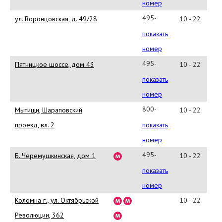
50-
номер
08
495-
ул. Воронцовская, д. 49/28
10 - 22
642-
показать
80-
номер
43
495-
Пятницкое шоссе, дом 43
10 - 22
доб.2720
642-
показать
80-
номер
43
800-
Мытищи, Шараповский
10 - 22
доб.2530
700-
проезд, вл. 2
показать
5-
номер
700
495-
Б. Черемушкинская, дом 1
10 - 22
642-
показать
80-
номер
43/44
Коломна г., ул. Октябрьской
10 - 22
доб.
Революции, 362