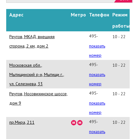
Адрес
Метро
Телефон
Режим
работы
495-
Реутов, МКАД, внешняя
10 - 22
642-
сторона, 2 км, дом 2
показать
80-
номер
43
495-
Московская обл.,
10 - 22
доб.4060
642-
Мытищинский р-н, Мытищи г.,
показать
80-
ул. Селезнева, 33
номер
43
495-
Реутов, Носовихинское шоссе,
10 - 22
доб.2261
775-
дом 9
показать
86-
номер
76
495-
пр.Мира, 211
10 - 22
783-
показать