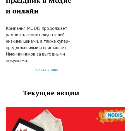
праздник в Модис
и онлайн
Компания MODIS продолжает
радовать своих покупателей
низкими ценами, а также супер-
предложениями и приглашает
Именнинников за выгодными
покупками.
С 1 января 2019 года в при
Показать еще
покупке в сети фирменных
магазинов Модис, или заказе из
каталога на сайте интернет-
Текущие акции
магазина modis.ru модных
моделей мужской, женской и
детской одежды, а также обуви
и аксессуаров из всего
ассортимента текущих коллекций
при предъявлении документа
удостоверяющего дату вашего