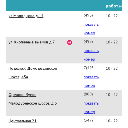
работы
(495)
ул.Молодцова д.14
10 - 22
223-
показать
60-
номер
00
(495)
ул. Кирпичные выемки д.7
10 - 22
223-
показать
60-
номер
00
7(495)
Подольск, Домодедовское
10 - 22
223-
шоссе, 45а
показать
60-
номер
00
(800)
Орехово-Зуево,
10 - 22
100-
Малодубенское шоссе, д.5
показать
21-
номер
12
(347)
Центральная 21
10 - 22