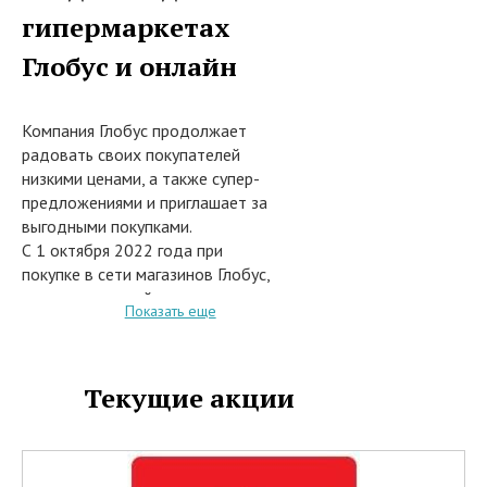
гипермаркетах
Глобус и онлайн
Компания Глобус продолжает
радовать своих покупателей
низкими ценами, а также супер-
предложениями и приглашает за
выгодными покупками.
С 1 октября 2022 года при
покупке в сети магазинов Глобус,
или заказе на сайте интернет-
Показать еще
магазина online.globus.ru из
каталога на более 3400
продовольственных и не
Текущие акции
продовольственных товаров
предоставляются скидки до 50%.
В акции участвуют следующие
категории товаров: