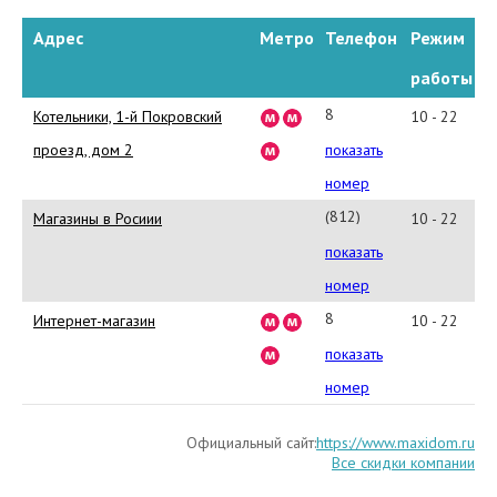
Адрес
Метро
Телефон
Режим
работы
8
Котельники, 1-й Покровский
10 - 22
(495)
проезд, дом 2
показать
645-
номер
57-
(812)
Магазины в Росиии
10 - 22
79
324-
показать
55-
номер
55
8
Интернет-магазин
10 - 22
(495)
показать
645-
номер
57-
Официальный сайт:
https://www.maxidom.ru
79
Все скидки компании