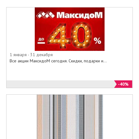
значительные скидки или
действуют выгодные цены.
В акции участвуют следующие
товары:
• Фотообои
• Пленка самоклеющаяся, в том
числе витражная
• Винил на бумажной основе
1 января - 31 декабря
• Винил на флизелиновой основе
Все акции МаксидоМ сегодня. Скидки, подарки и...
• Бумажные обои моющиеся
• Бумажные дуплекс
• Наклейки на стену
-40%
• Клей
И многое другое.
Приходите в наши гипермаркеты,
или заказывайте из специального
онлайн-каталога с фото и ценами
на официальном сайте МаксидоМ
все то, что так необходимо для