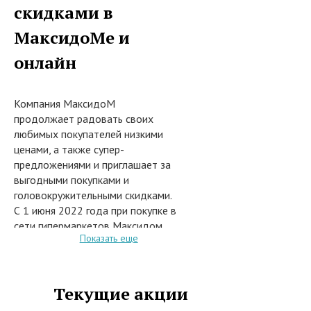
скидками в
МаксидоМе и
онлайн
Компания МаксидоМ
продолжает радовать своих
любимых покупателей низкими
ценами, а также супер-
предложениями и приглашает за
выгодными покупками и
головокружительными скидками.
С 1 июня 2022 года при покупке в
сети гипермаркетов Максидом,
Показать еще
или заказе из каталога на сайте
интернет-магазина
www.maxidom.ru обоев из более
800 видов во время проведения
Текущие акции
акций предоставляются