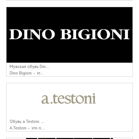
Мужская обувь Din...
Dino Bigioni – эт...
Обувь a.Testoni. ...
A.Testoni – это п...