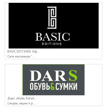
BASIC EDITIONS Оф...
Сети магазинов " ...
Дарс обувь: Катал...
Скидки, акции и р...