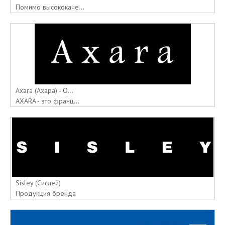
Помимо высококаче...
Axara (Ахара) - О...
AXARA - это франц...
Sisley (Сислей)
Продукция бренда