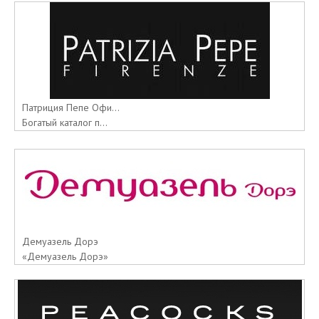
Патриция Пепе Офи...
Богатый каталог п...
Демуазель Дорэ
«Демуазель Дорэ»