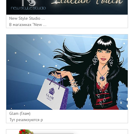
New Style Studio ...
В магазинах “New ...
Glam (Глам)
Тут реализуются р