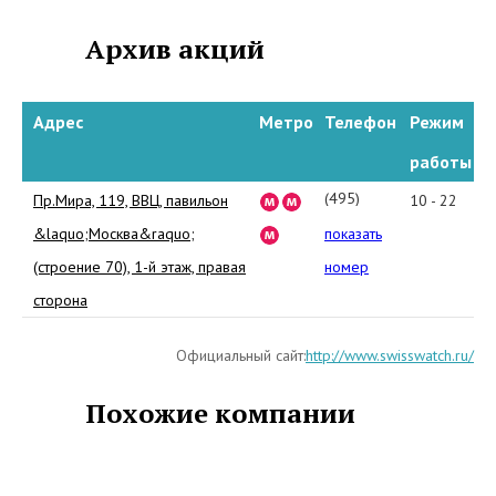
Архив акций
Адрес
Метро
Телефон
Режим
работы
(495)
Пр.Мира, 119, ВВЦ, павильон
10 - 22
507-
&laquo;Москва&raquo;
показать
75-
(строение 70), 1-й этаж, правая
номер
76
сторона
Официальный сайт:
http://www.swisswatch.ru/
Похожие компании