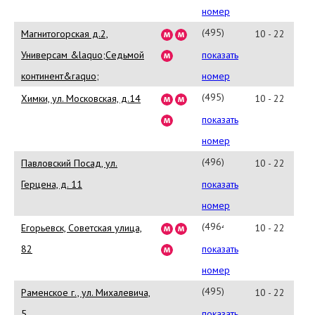
68-
номер
11
(495)
Магнитогорская д.2,
10 - 22
651-
Универсам &laquo;Седьмой
показать
95-
континент&raquo;
номер
51
(495)
Химки, ул. Московская, д.14
10 - 22
955-
показать
91-
номер
63
(496)
Павловский Посад, ул.
10 - 22
432-
Герцена, д. 11
показать
30-
номер
26
(49640)
Егорьевск, Советская улица,
10 - 22
4-
82
показать
54-
номер
75
(495)
Раменское г., ул. Михалевича,
10 - 22
556-
5
показать