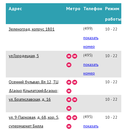
Адрес
Метро
Телефон
Режим
работы
(499)
Зеленоград, копрус 1801
10 - 22
729-
показать
23-
номер
40
(495)
ул.Городецкая, 5
10 - 22
780-
показать
79-
номер
98
Осенний бульвар. Вл 12, ТЦ
10 - 22
&laquo;Крылатский&raquo;
ул. Братиславская, д. 16
10 - 22
(495)
ул. 9-Парковая, д. 68, кор. 5,
10 - 22
164-
супермаркет Билла
показать