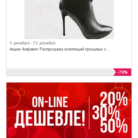
• Спортивная зимняя обувь
• Дутики
• Ботильоны
• Ботфорты
• Босоножки
• Сандалии
5 декабря - 31 декабря
• Туфли
Акции Алфавит. Распродажа коллекций прошлых с...
• Кеды и кроссовки
• Балетки
-70%
И многое другое.
Приходите в наши салоны, или
выбирайте из специального
онлайн-каталога на официальном
сайте Алфавит все то, о чем так
долго мечтали по минимальным
ценам.