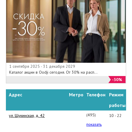
1 сентября 2025 - 31 декабря 2029
Каталог акции в Oodji сегодня. От 30% на расп...
-30%
Адрес
Метро
Телефон
Режим
работы
(495)
ул. Щукинская, д. 42
10 - 22
229-
показать