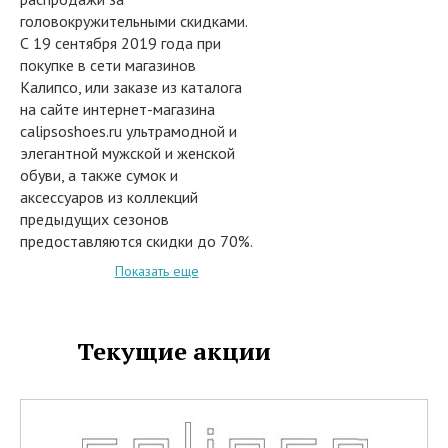
головокружительными скидками.
С 19 сентября 2019 года при
покупке в сети магазинов
Калипсо, или заказе из каталога
на сайте интернет-магазина
calipsoshoes.ru ультрамодной и
элегантной мужской и женской
обуви, а также сумок и
аксессуаров из коллекций
предыдущих сезонов
предоставляются скидки до 70%.
В акции участвуют следующие
Показать еще
товары:
• Мокасины
• Босоножки
Текущие акции
• Сандалии
• Туфли
• Лодочки
• Балетки
• Шлепанцы