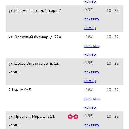
97-
номер
82
(495)
ул. Манежная пл., д. 1, корп. 2
10 - 22
225-
показать
74-
номер
84
(495)
ул. Ореховый бульвар, д. 22а
10 - 22
788-
показать
73-
номер
05
(495)
ул. Шоссе Энтузиастов, д. 12,
10 - 22
969-
корп. 2
показать
22-
номер
14
(495)
24 км. МКАД
10 - 22
926-
показать
58-
номер
21
(495)
ул. Проспект Мира, д. 211,
10 - 22
665-
корп. 2
показать