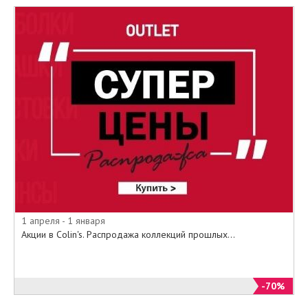
товары:
• Куртки
• Джинсы
• Толстовки
• Рубашки
• Брюки
• Свитера
• Футболки и поло
• Шорты
И многое другое.
Приходите в наши Аутлет
центры, или заказывайте из
специального онлайн-каталога на
официальном сайте Colin's все то,
о чем так долго мечтали по
1 апреля - 1 января
самым минимальным ценам.
Акции в Colin's. Распродажа коллекций прошлых...
-70%