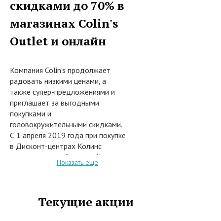
скидками до 70% в
магазинах Colin's
Outlet и онлайн
Компания Colin's продолжает
радовать низкими ценами, а
также супер-предложениями и
приглашает за выгодными
покупками и
головокружительными скидками.
С 1 апреля 2019 года при покупке
в Дисконт-центрах Колинс
модных моделей мужской и
Показать еще
женской одежды и аксессуаров
из коллекций предыдущих
сезоновпредосталяются скидки
Текущие акции
до 70%.
В акции участвуют следующие