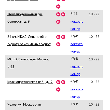
7(495)
Железнодорожный, ул.
10 - 22
961-
Советская, д. 9
показать
20-
номер
83
+7(495)
24 км. МКАД, Ленинский р-н,
10 - 22
926-
&quot;Совхоз Ильича&quot;
показать
59-
номер
33
+7(48458)
MO г. Обнинск, пр-т Маркса,
10 - 22
3-
д.45
показать
81-
номер
77
+7(495)
Краснопресненская наб., д.12
10 - 22
363-
показать
16-
номер
99
+7(496)
Чехов, ул. Московская,
10 - 22