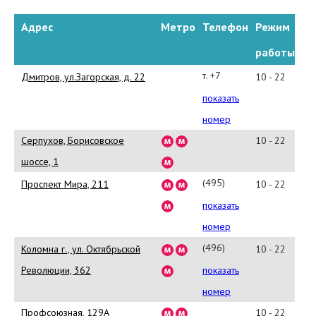
Адрес
Метро
Телефон
Режим
работы
т. +7
Дмитров, ул.Загорская, д. 22
10 - 22
(965)
показать
370-
номер
67-
Серпухов, Борисовское
10 - 22
81
шоссе, 1
(495)
Проспект Мира, 211
10 - 22
933-
показать
84-
номер
69
(496)
Коломна г., ул. Октябрьской
10 - 22
(5612)
616-
Революции, 362
показать
98-
номер
82
Профсоюзная, 129А
10 - 22