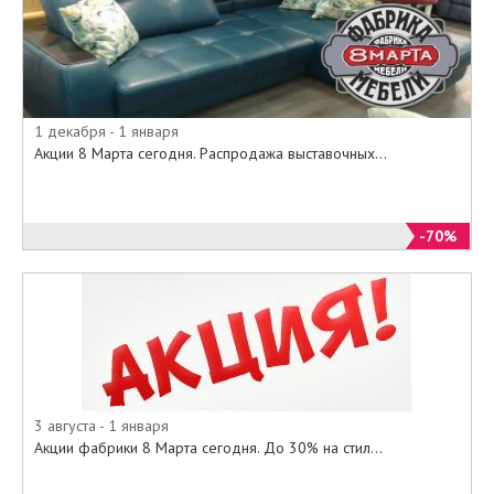
диваны
• Кровати
• Кресла
• Пуфы
• Кушетки
• Корпусная мебель
1 декабря - 1 января
• Матрасы
Акции 8 Марта сегодня. Распродажа выставочных...
• Зеркала
• Аксессуары
-70%
И многое другое.
Вся мебель в идеальгом
состоянии.
Приходите в наши салоны, или
заказывайте из специального
онлайн-каталога на официальном
сайте 8 Марта все то, о чем так
долго мечтали по самым
3 августа - 1 января
минимальным ценам.
Акции фабрики 8 Марта сегодня. До 30% на стил...