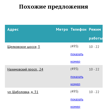
Похожие предложения
Адрес
Метро
Телефон
Режим
работы
(495)
Щелковское шоссе, 3
10 - 22
988-
показать
66-
номер
63
(495)
Нахимовский просп., 24
10 - 22
779-
показать
10-
номер
20
(495)
ул. Шаболовка, д. 31
10 - 22
544-
показать
82-
номер