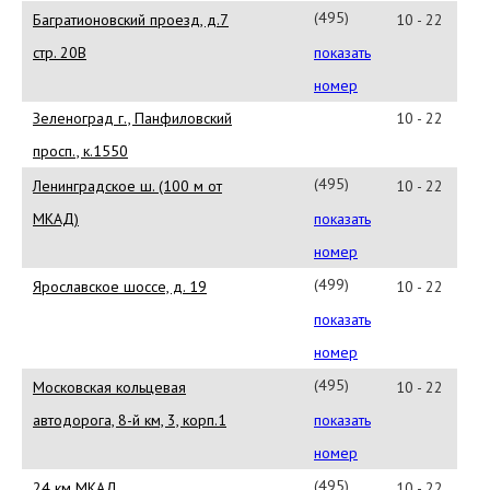
11
(495)
Багратионовский проезд, д.7
10 - 22
645-
стр. 20В
показать
00-
номер
25
Зеленоград г., Панфиловский
10 - 22
просп., к.1550
(495)
Ленинградское ш. (100 м от
10 - 22
723-
МКАД)
показать
80-
номер
01
(499)
Ярославское шоссе, д. 19
10 - 22
188-
показать
65-
номер
38
(495)
Московская кольцевая
10 - 22
424-
автодорога, 8-й км, 3, корп.1
показать
99-
номер
96
(495)
24 км МКАД
10 - 22