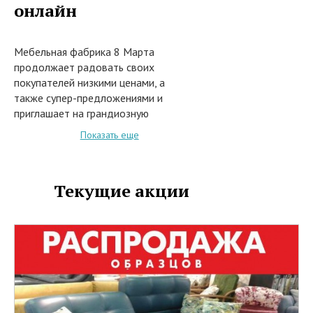
онлайн
Мебельная фабрика 8 Марта
продолжает радовать своих
покупателей низкими ценами, а
также супер-предложениями и
приглашает на грандиозную
распродажу выставочных
Показать еще
образцов.
С 1 декабря 2019 года при
покупке в сети магазинов 8
Текущие акции
Марта, или заказе из каталога на
сайте интернет-магазина
www.salon8marta.ru стильных
моделей дизайнерской мебели
предоставляются скидки до 70%.
В акции участвуют следующие
товары:
• Прямые, угловые и модульные