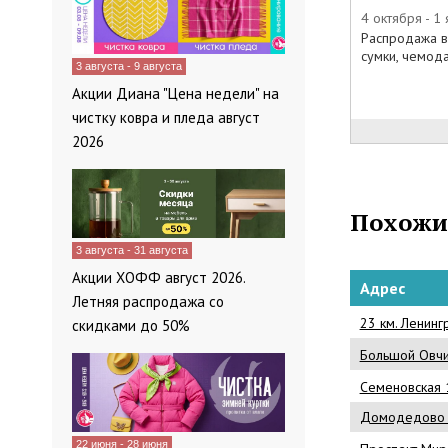
онлайн-катало
4 октября - 1
Распродажа в 
чем так долг
сумки, чемода
3 августа - 9 августа
Акции Диана "Цена недели" на
чистку ковра и пледа август
2026
Похожи
3 августа - 31 августа
Акции ХОФФ август 2026.
Адрес
Летняя распродажа со
23 км. Ленинг
скидками до 50%
Большой Овчи
Семеновская 1
Домодедово А
22 июня - 28 июня