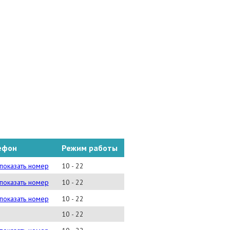
ефон
Режим работы
) 739 86 36
показать номер
10 - 22
)981 42 02
показать номер
10 - 22
) 627-79-11
показать номер
10 - 22
10 - 22
)974 01 22