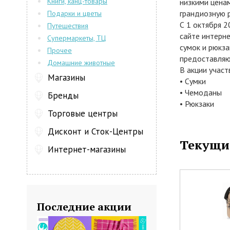
Книги, канц-товары
низкими ценам
грандиозную 
Подарки и цветы
С 1 октября 2
Путешествия
сайте интерне
Супермаркеты, ТЦ
сумок и рюкза
Прочее
предоставляю
Домашние животные
В акции учас
Магазины
• Сумки
• Чемоданы
Бренды
• Рюкзаки
Торговые центры
• Саквояжи
• Портмоне
Дисконт и Сток-Центры
• Кошельки
Текущи
Интернет-магазины
• Визитницы
• Ключницы
• Барсетки
А также: ручн
Последние акции
брелоки и мно
Скидки не сум
Приходите в 