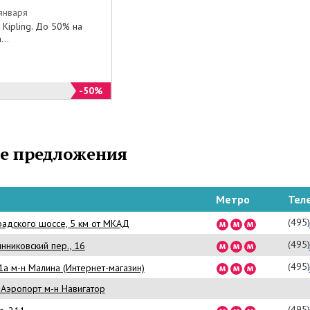
га товаров на официальном сайте kipling.ru все, о
 января
Kipling. До 50% на
о мечтали по минимальным ценам.
...
-50%
е предложения
Метро
Тел
(495
радского шоссе, 5 км от МКАД
(495
нниковский пер., 16
(495
а м-н Малина (Интернет-магазин)
эропорт м-н Навигатор
(495