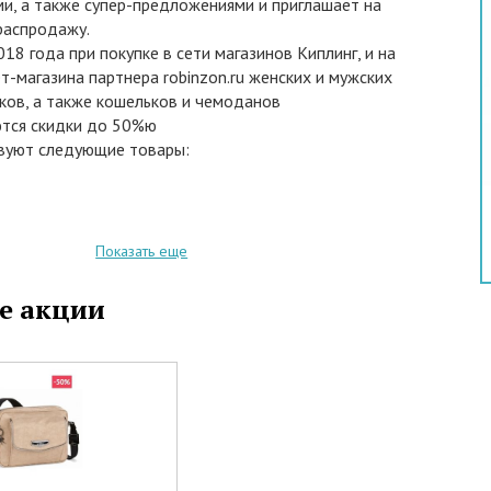
и, а также супер-предложениями и приглашает на
распродажу.
018 года при покупке в сети магазинов Киплинг, и на
т-магазина партнера robinzon.ru женских и мужских
ков, а также кошельков и чемоданов
тся скидки до 50%ю
твуют следующие товары:
Показать еще
е акции
ая кладь, зажимы для денег, дорожные сумки, ремни,
гое другое.
мируются со скидками по Дисконтной карте.
наши салоны, или выбирайте из специального