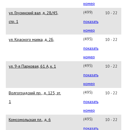
02-
номер
71
(499)250-
ул. Грузинский вал, д. 28/45,
10 - 22
86-
стр. 1
показать
55
номер
(495)721-
ул. Красного маяка, д. 2Б,
10 - 22
82-
показать
47
номер
(495)223-
ул. 9-я Парковая, 61 А, к. 1
10 - 22
31-
показать
54
номер
(495)231-
Волгоградский пр., д. 125, эт.
10 - 22
48-
1
показать
82
номер
(495)608-
Комсомольская пл., д. 6
10 - 22
93-
показать