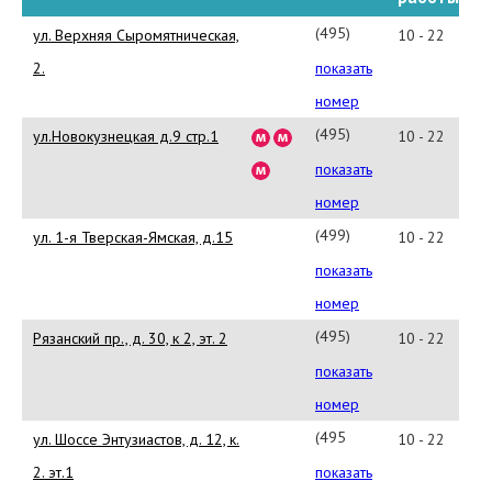
(495)5100116
ул. Верхняя Сыромятническая,
10 - 22
2.
показать
номер
(495)959-
ул.Новокузнецкая д.9 стр.1
10 - 22
29-
показать
60
номер
(499)223-
ул. 1-я Тверская-Ямская, д.15
10 - 22
19-
показать
19
номер
(495)657-
Рязанский пр., д. 30, к 2, эт. 2
10 - 22
77-
показать
07
номер
(495
ул. Шоссе Энтузиастов, д. 12, к.
10 - 22
)995-
2. эт.1
показать