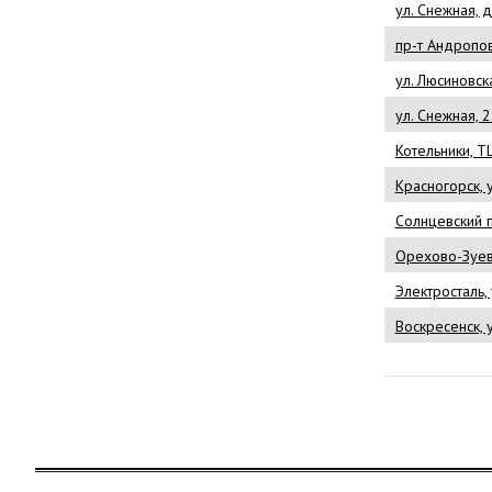
ул. Снежная, 
пр-т Андропова
ул. Люсиновская
ул. Снежная, 
Котельники, Т
Красногорск, 
Солнцевский п
Орехово-Зуево
Электросталь,
Воскресенск, у