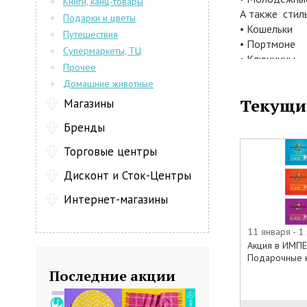
Книги, канц-товары
А также стил
Подарки и цветы
• Кошельки
Путешествия
• Портмоне
Супермаркеты, ТЦ
• Ключницы
Прочее
• Ремни
Домашние животные
• Перчатки
Текущи
Магазины
• Зонты
Все эти стил
Бренды
Ваших друзей,
переживать о
Торговые центры
воспользуете
Дисконт и Сток-Центры
приобретете 
Такая Карта 
Интернет-магазины
подарите воз
лучшего и же
11 января - 1
магазина ИМ
Акция в ИМП
Существует н
Подарочные 
3000 и 5000 
Последние акции
магазинах сет
момента прио