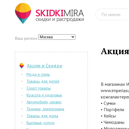
Ваш регион:
Акция
Акции и Скидки
Мода и стиль
Товары для детей
В магазинах 
Спорт товары
www.imperias
Красота и здоровье
кожгалантере
Автомобили, сервис
• Сумки
Техника, электроника
• Портфели
• Кейсы
Товары для дома
• Чемоданы
Бытовые услуги
• Молодежные