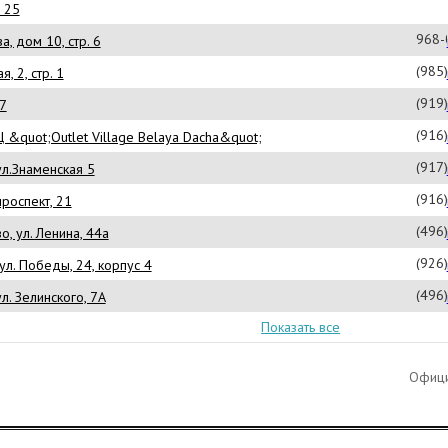
д 25
968-
, дом 10, стр. 6
(985
, 2, стр. 1
(919
27
(916
Ц &quot;Outlet Village Belaya Dacha&quot;
(917
ул.Знаменская 5
(916
роспект, 21
(496
, ул. Ленина, 44а
(926
 ул. Победы, 24, корпус 4
(496
л. Зелинского, 7А
Показать все
Офици