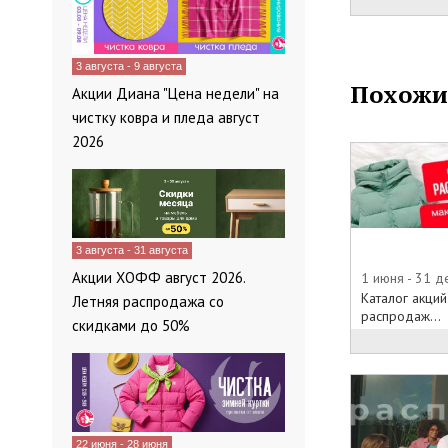
полностью. Е
номинал карт
или другой п
3 августа - 9 августа
Спешите дела
Похожи
Акции Диана "Цена недели" на
картами ИМП
чистку ковра и пледа август
2026
3 августа - 31 августа
Акции ХОФФ август 2026.
1 июня - 31 
Каталог акций
Летняя распродажа со
распродаж...
скидками до 50%
22 июня - 28 июня