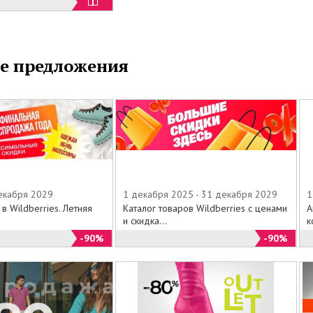
сли стоимость выбранного товара превышает
ы, то возможна доплата наличными средствами
одарочной картой.
ть только желанные подарки с Подарочными
е предложения
ЕРИЯ СУМОК.
декабря 2029
1 декабря 2025 - 31 декабря 2029
1
 в Wildberries. Летняя
Каталог товаров Wildberries с ценами
А
и скидка...
к
-90%
-90%