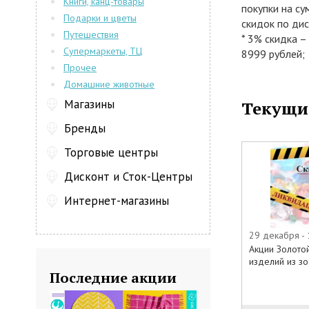
Книги, канц-товары
покупки на с
Подарки и цветы
скидок по ди
Путешествия
* 3% скидка –
Супермаркеты, ТЦ
8999 рублей;
Прочее
*5% скидка- 
17999 рублей
Домашние животные
*7% скидка –
Магазины
Текущи
до 44999 руб
Бренды
*10% скидка 
45000 рублей
Торговые центры
Скидки по ди
следующей пок
Дисконт и Сток-Центры
карте суммы,
Интернет-магазины
обменивается.
обязательно е
Скидку по дис
29 декабря - 
Акции Золото
предлагаемый
изделий из зо.
товаров с уж
Последние акции
распродаж и с
Дисконтная ка