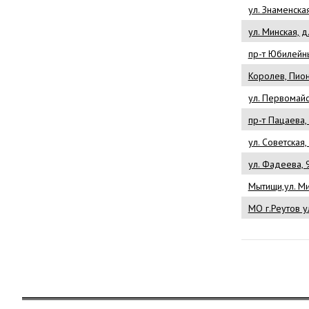
ул. Знаменска
ул. Минская, д
пр-т Юбилейн
Королев, Пион
ул. Первомайс
пр-т Пацаева,
ул. Советская,
ул. Фадеева, 
Мытищи,ул. Ми
МО г.Реутов у