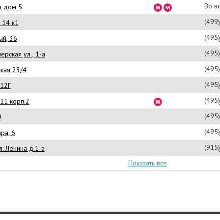
Во в
я дом 5
(499
. 14 к1
(495
ый, 36
(495
ерская ул., 1-а
(495
кая 23/4
(495
 12Г
(495
 11 корп.2
(495
9
(495
ра, 6
(915
л. Ленина д.1-а
Показать все