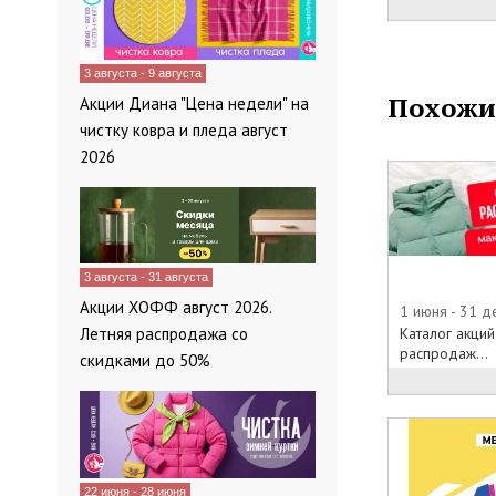
давать её во
или даже под
Будьте внимат
3 августа - 9 августа
восстанавлива
Похожи
Акции Диана "Цена недели" на
чистку ковра и пледа август
2026
3 августа - 31 августа
Акции ХОФФ август 2026.
1 июня - 31 
Летняя распродажа со
Каталог акций
распродаж...
скидками до 50%
22 июня - 28 июня