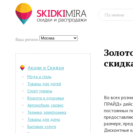
Ваш регион:
Золот
скидк
Акции и Скидки
Мода и стиль
Товары для детей
Спорт товары
Во всех розн
Красота и здоровье
ПРАЙД» дейст
Автомобили, сервис
постоянных п
Техника, электроника
предоставляю
Товары для дома
размере, пре
Бытовые услуги
Дисконтные к