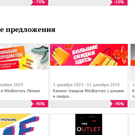
 временное пользование своим друзьям и близким
-70%
-10%
арить.
ельны, при утере дисконтной карты – она Не
ется.
е предложения
декабря 2029
1 декабря 2025 - 31 декабря 2029
1
 в Wildberries. Летняя
Каталог товаров Wildberries с ценами
К
и скидка...
т
-90%
-90%