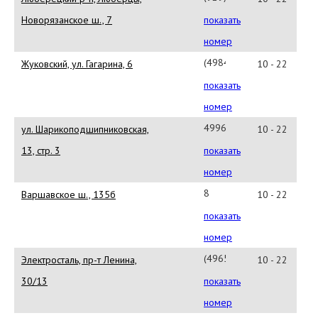
512-
Новорязанское ш., 7
показать
08-
номер
14
(49848)
Жуковский, ул. Гагарина, 6
10 - 22
4-
показать
21-
номер
07
4996829182
ул. Шарикоподшипниковская,
10 - 22
доб
13, стр. 3
показать
3410
номер
8
Варшавское ш., 135б
10 - 22
(499)
показать
723-
номер
21-
(49657)
Электросталь, пр-т Ленина,
10 - 22
81
4-
30/13
показать
33-
номер