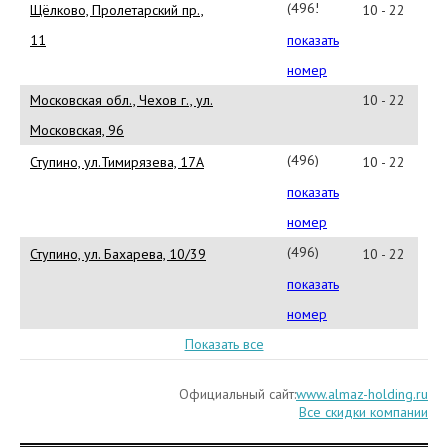
33
(49656)
Щёлково, Пролетарский пр.,
10 - 22
7-
11
показать
11-
номер
97
Московская обл., Чехов г., ул.
10 - 22
Московская, 96
(496)
Ступино, ул.Тимирязева, 17А
10 - 22
644-
показать
11-
номер
48
(496)
Ступино, ул. Бахарева, 10/39
10 - 22
647-
показать
40-
номер
63
Показать все
Официальный сайт:
www.almaz-holding.ru
Все скидки компании