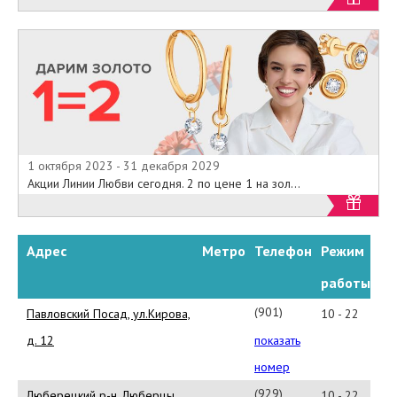
1 октября 2023 - 31 декабря 2029
Акции Линии Любви сегодня. 2 по цене 1 на зол...
Адрес
Метро
Телефон
Режим
работы
(901)
Павловский Посад, ул.Кирова,
10 - 22
183-
д. 12
показать
73-
номер
28
(929)
Люберецкий р-н, Люберцы,
10 - 22