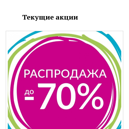
оплаты товара с помощью
сертификата и проверки его
Текущие акции
баланса.
Штрих-код используется для
проверки баланса Сертификата.
Штрих-код и PIN-код
используются для оплаты товара
с помощью Сертификата.
Упаковка Сертификата (далее –
Открытка) представляет собой
складывающуюся открытку.
1.1. Фиксированный номинал
указан на лицевой стороне
Сертификата
Номиналы сертификатов Acoola:
500 рублей
1000 рублей
2000 рублей
3000 рублей