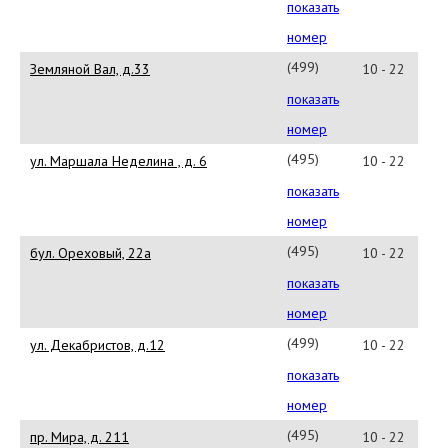
790-
показать
79-
номер
81
(499)
Земляной Вал, д.33
10 - 22
788-
показать
73-
номер
19
(495)
ул. Маршала Неделина , д. 6
10 - 22
915-
показать
89-
номер
19
(495)
бул. Ореховый, 22а
10 - 22
790-
показать
74-
номер
37
(499)
ул. Декабристов, д.12
10 - 22
650-
показать
83-
номер
40
(495)
пр. Мира, д. 211
10 - 22