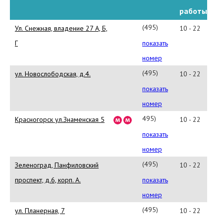
работы
(495)
Ул. Снежная, владение 27 А, Б,
10 - 22
730-
Г
показать
84-
номер
10
(495)
ул. Новослободская, д.4.
10 - 22
926-
показать
07-
номер
92
495)
Красногорск ул.Знаменская 5
10 - 22
775-
показать
84-
номер
30
(495)
Зеленоград, Панфиловский
10 - 22
974-
проспект, д.6, корп. А.
показать
1465
номер
(495)
ул. Планерная, 7
10 - 22