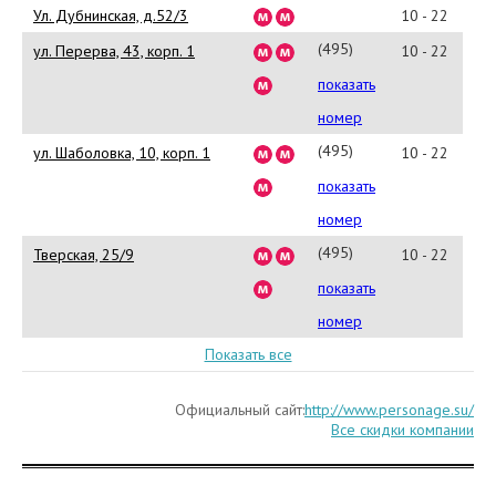
81
Ул. Дубнинская, д.52/3
10 - 22
(495)
ул. Перерва, 43, корп. 1
10 - 22
643-
показать
10-
номер
04
(495)
ул. Шаболовка, 10, корп. 1
10 - 22
643-
показать
11-
номер
17
(495)
Тверская, 25/9
10 - 22
699-
показать
19-
номер
67
Показать все
Официальный сайт:
http://www.personage.su/
Все скидки компании