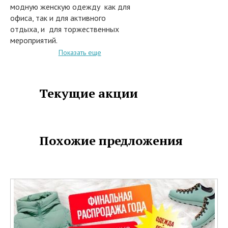
модную женскую одежду как для
офиса, так и для активного
отдыха, и для торжественных
мероприятий.
В интернет-магазине ПЕРСОНАЖ
Показать еще
Вы всегда сможете выбрать
стильную одежду для любого
случая по самым выгодным
Текущие акции
ценам.
Срок действия предложения с 01
марта по 31 декабря 2016 года.
Похожие предложения