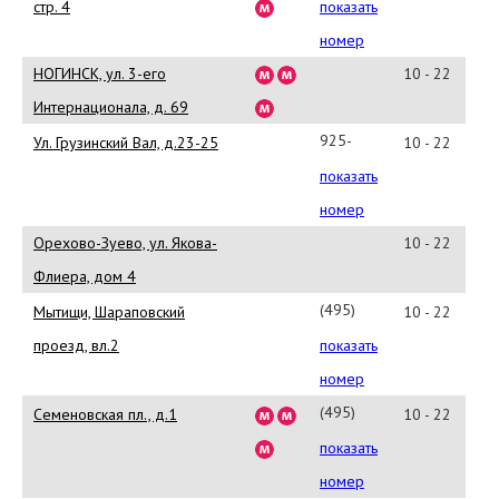
03-
стр. 4
показать
05
номер
НОГИНСК, ул. 3-его
10 - 22
Интернационала, д. 69
925-
Ул. Грузинский Вал, д.23-25
10 - 22
002-
показать
24-
номер
88
Орехово-Зуево, ул. Якова-
10 - 22
Флиера, дом 4
(495)
Мытищи, Шараповский
10 - 22
627-
проезд, вл.2
показать
74-
номер
43
(495)
Семеновская пл., д.1
10 - 22
963-
показать
39-
номер