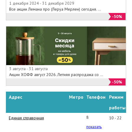
1 декабря 2024 - 31 декабря 2029
Все акции Лемана про (Леруа Мерлен) сегодня. ...
-50%
3 августа - 31 августа
Акции ХОФФ август 2026. Летняя распродажа со ...
-50%
Адрес
Метро
Телефон
Режим
работы
8
Единая справочная
10 - 22
800
показать