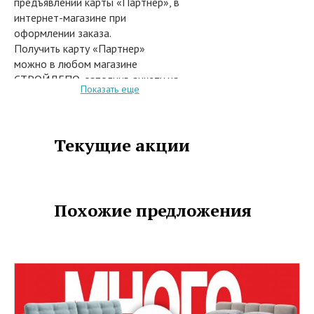
предъявлении карты «Партнер», в
интернет-магазине при
оформлении заказа.
Получить карту «Партнер»
можно в любом магазине
СТРОЙДЕПО, заполнив анкету на
Показать еще
стойке информации.
Желаем Вам приятных покупок!
Источник:
https://www.stroydepo.ru/actions/akciya_vladimir2/
Текущие акции
Похожие предложения