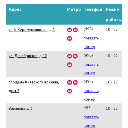
Адрес
Метро
Телефон
Режим
работы
(495)
ул. Б.Черемушкинская, д.1
10 - 22
980-
показать
2445
номер
(495)
ул. Декабристов, д.12
10 - 22
745-
показать
5042
номер
(495)
площадь Киевского вокзала,
10 - 22
229-
дом 2
показать
2740
номер
495-
Вавилова д. 3
10 - 22
730-
показать
00-
номер