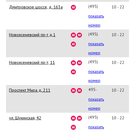
48
(495)
Дмитровское шоссе, д. 163а
10 - 22
988-
показать
0392
номер
(495)
Новоясеневский пр-т д.1
10 - 22
661-
показать
7835
номер
(495)
Новоясеневский пр-т, 11
10 - 22
380-
показать
1694
номер
495-
Проспект Мира д. 211
10 - 22
665-
показать
13-
номер
51
(495)
ул. Щукинская, 42
10 - 22
229-
показать