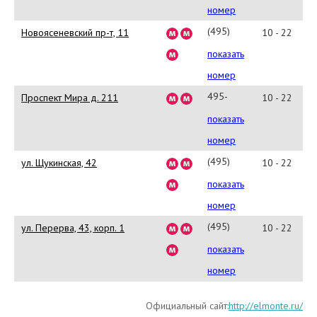
7835
номер
(495)
Новоясеневский пр-т, 11
10 - 22
380-
показать
1694
номер
495-
Проспект Мира д. 211
10 - 22
665-
показать
13-
номер
51
(495)
ул. Щукинская, 42
10 - 22
229-
показать
9769
номер
(495)
ул. Перерва, 43, корп. 1
10 - 22
783-
показать
0454
номер
Официальный сайт:
http://elmonte.ru/