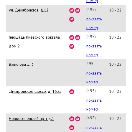
2445
номер
(495)
ул. Декабристов, д.12
10 - 22
745-
показать
5042
номер
(495)
площадь Киевского вокзала,
10 - 22
229-
дом 2
показать
2740
номер
495-
Вавилова д. 3
10 - 22
730-
показать
00-
номер
48
(495)
Дмитровское шоссе, д. 163а
10 - 22
988-
показать
0392
номер
(495)
Новоясеневский пр-т д.1
10 - 22
661-
показать