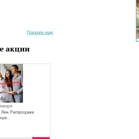
Показать еще
е акции
 января
й Лен. Распродажа
шл...