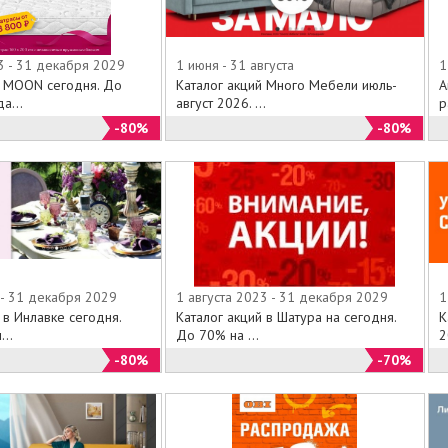
3 - 31 декабря 2029
1 июня - 31 августа
1
й MOON сегодня. До
Каталог акций Много Мебели июль-
А
а...
август 2026. ...
р
-80%
-80%
 - 31 декабря 2029
1 августа 2023 - 31 декабря 2029
1
 в Инлавке сегодня.
Каталог акций в Шатура на сегодня.
К
..
До 70% на ...
2
-80%
-70%