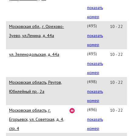
580-
показать
96-
номер
36
(495)
Московская обл., г. Орехово-
10 - 22
660-
Зуево, ул.Ленина, д. 44а
показать
50-
номер
98
(495)
ул. Зеленодольская, д. 44а
10 - 22
660-
показать
00-
номер
52
(498)
Московская область, Реутов,
10 - 22
656-
Юбилейный пр., 2а
показать
80-
номер
24
(496)
Московская область, г.
10 - 22
407-
Егорьевск, ул. Советская, д. 4,
показать
40-
стр. 4
номер