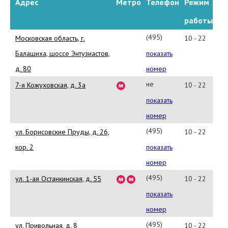
Адрес
Метро
Телефон
Режим
работы
(495)
Московская область, г.
10 - 22
258-
Балашиха, шоссе Энтузиастов,
показать
71-
д. 80
номер
45
не
7-я Кожуховская, д. 3а
10 - 22
указан
показать
номер
(495)
ул. Борисовские Пруды, д. 26,
10 - 22
789-
кор. 2
показать
70-
номер
86
(495)
ул. 1-ая Останкинская, д. 55
10 - 22
789-
показать
18-
номер
52
(495)
ул. Привольная, д. 8
10 - 22