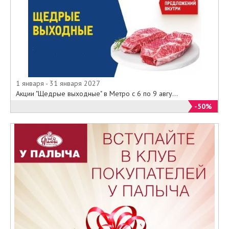
несколькими подарочными
картами, но не более 5 шт. в
одном чеке.
Ограничения
В случае если сумма чека больше
номинала предъявленной к
оплате подарочной карты,
доплата осуществляется только
1 января - 31 января 2027
наличными денежными
Акции "Щедрые выходные" в Метро с 6 по 9 авгу...
средствами (использовать
-50%
банковские карты или бонусы не
допускается).