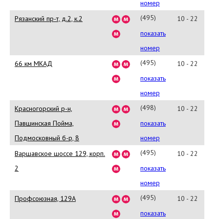
37-
номер
67
(495)
Рязанский пр-т, д.2, к.2
10 - 22
995-
показать
92-
номер
46
(495)
66 км МКАД
10 - 22
380-
показать
37-
номер
87
(498)
Красногорский р-н,
10 - 22
754-
Павшинская Пойма,
показать
26-
Подмосковный б-р, 8
номер
00
(495)
Варшавское шоссе 129, корп.
10 - 22
989-
2
показать
42-
номер
68
(495)
Профсоюзная, 129А
10 - 22
987-
показать