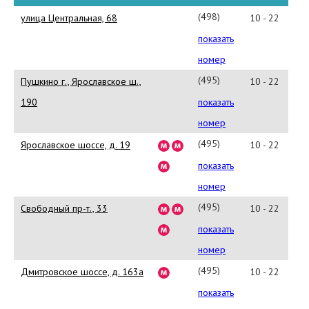
(498)
улица Центральная, 68
10 - 22
304-
показать
93-
номер
11
(495)
Пушкино г., Ярославское ш.,
10 - 22
380
190
показать
-42-
номер
72
(495)
Ярославское шоссе, д. 19
10 - 22
280-
показать
74-
номер
04
(495)
Свободный пр-т., 33
10 - 22
961-
показать
05-
номер
32
(495)
Дмитровское шоссе, д. 163а
10 - 22
380-
показать