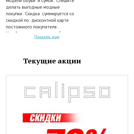
модели обуви и сумок . Спешите
делать выгодные модные
покупки . Скидка суммируется со
скидкой по дисконтной карте
постоянного покупателя .
Успейте купить модные обновки ,
Показать еще
пока нужные Вам размеры и
модели еще имеются в наличии.
Срок действия распродажи с 06
Текущие акции
по 28 февраля 2015 года .