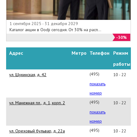
1 сентября 2025 - 31 декабря 2029
Каталог акции в Oodji сегодня. От 30% на расп...
-30%
Адрес
Метро
Телефон
Режим
работы
(495)
ул. Щукинская, д. 42
10 - 22
229-
показать
97-
номер
82
(495)
ул. Манежная пл., д. 1, корп. 2
10 - 22
225-
показать
74-
номер
84
(495)
ул. Ореховый бульвар, д. 22а
10 - 22