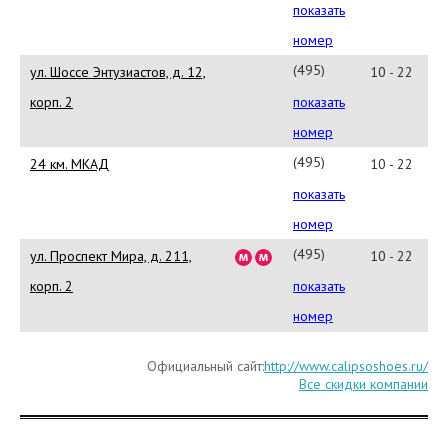
788-
показать
73-
номер
05
(495)
ул. Шоссе Энтузиастов, д. 12,
10 - 22
969-
корп. 2
показать
22-
номер
14
(495)
24 км. МКАД
10 - 22
926-
показать
58-
номер
21
(495)
ул. Проспект Мира, д. 211,
10 - 22
665-
корп. 2
показать
15-
номер
00
Официальный сайт:
http://www.calipsoshoes.ru/
Все скидки компании