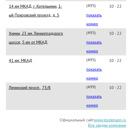
84
(495)
14 км МКАД, г. Котельники, 1-
10 - 22
660-
ый Покровский проезд, д. 5
показать
88-
номер
44
(495)
Химки, 23 км. Ленинградского
10 - 22
739-
шоссе, 5 км от МКАД
показать
86-
номер
36
(495)
41 км. МКАД
10 - 22
980-
показать
82-
номер
82
(499)
Ленинский просп., 73/8
10 - 22
134-
показать
35-
номер
46
Официальный сайт:
www.stockmann.ru
Все скидки компании