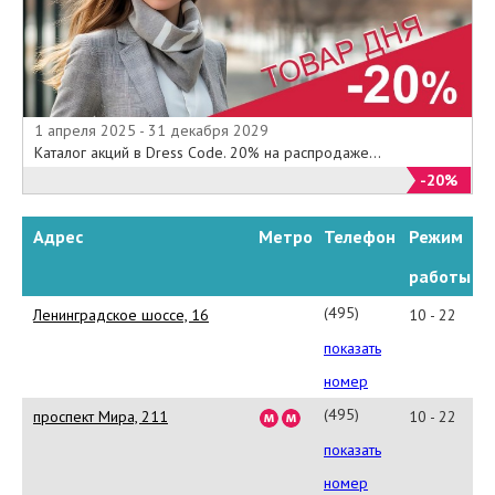
1 апреля 2025 - 31 декабря 2029
Каталог акций в Dress Code. 20% на распродаже...
-20%
Адрес
Метро
Телефон
Режим
работы
(495)
Ленинградское шоссе, 16
10 - 22
663-
показать
88-
номер
23
(495)
проспект Мира, 211
10 - 22
988-
показать
18-
номер