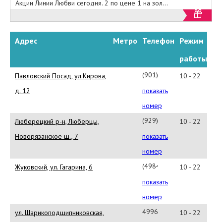
Акции Линии Любви сегодня. 2 по цене 1 на зол...
Адрес
Метро
Телефон
Режим
работы
(901)
Павловский Посад, ул.Кирова,
10 - 22
183-
д. 12
показать
73-
номер
28
(929)
Люберецкий р-н, Люберцы,
10 - 22
512-
Новорязанское ш., 7
показать
08-
номер
14
(49848)
Жуковский, ул. Гагарина, 6
10 - 22
4-
показать
21-
номер
07
4996829182
ул. Шарикоподшипниковская,
10 - 22