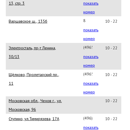
доб
13, стр. 3
показать
3410
номер
8
Варшавское ш., 135б
10 - 22
(499)
показать
723-
номер
21-
(49657)
Электросталь, пр-т Ленина,
10 - 22
81
4-
30/13
показать
33-
номер
33
(49656)
Щёлково, Пролетарский пр.,
10 - 22
7-
11
показать
11-
номер
97
Московская обл., Чехов г., ул.
10 - 22
Московская, 96
(496)
Ступино, ул.Тимирязева, 17А
10 - 22
644-
показать