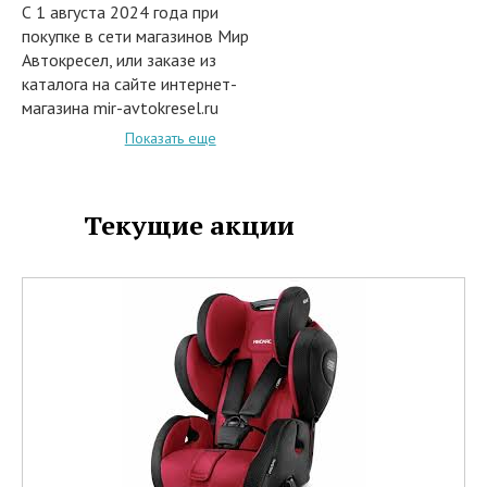
С 1 августа 2024 года при
покупке в сети магазинов Мир
Автокресел, или заказе из
каталога на сайте интернет-
магазина mir-avtokresel.ru
рекомендуем Вам заранее
Показать еще
изучить все проходящие акции и
распродажи, благодаря которым
Вы сможете приобрести
Текущие акции
необходимый товар со скидками
до 40%.
В акции участвуют следующие
товары:
• Автокресла до 36 кг.
• Чехлы
• Спальные мешки
• Дорожные горшки
• Велосипеды
• Самокаты
• Беговелы