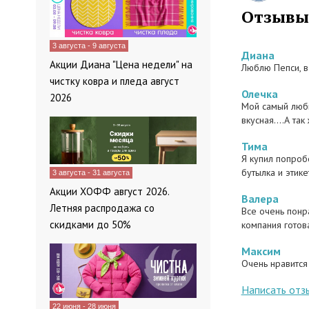
и газированны
Отзывы
тонизирующие
исследования
3 августа - 9 августа
востребованы 
Диана
Акции Диана "Цена недели" на
Люблю Пепси, в 
люди знают, 
чистку ковра и пледа август
Редкое событ
Олечка
2026
благотворите
Мой самый любим
реализует мн
вкусная....А так
при этом руко
поддержке вс
Тима
Я купил попробо
Распродаж
бутылка и этикет
3 августа - 31 августа
Акции ХОФФ август 2026.
Валера
Летняя распродажа со
Оттого, что 
Все очень понр
сумасшедшим 
скидками до 50%
компания готова
на достигнуто
Максим
Разумеется, с
Очень нравится 
различные акц
упустите свой
Написать отз
22 июня - 28 июня