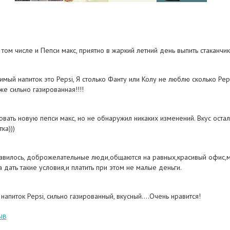
е напитки, а также различные энергетические и
 напитки. Как показывают статистические
, подобные категории товаров весьма
на многих рынках мира. А под логотипом Pepsi Co
том числе и Пепси макс, приятно в жаркий летний день выпить стаканчик
что приобретают качественный товар.
ие, организованное под эгидой
льности, проходит без поддержки Пепси. Компания
ый напиток это Pepsi, Я столько Фанту или Колу не люблю сколько Peps
ожество социальных программ во многих странах,
 же сильно газированная!!!!
водство Pepsi Co чрезвычайно заинтересовано и в
яческих спортивных и музыкальных мероприятий.
вать новую пепси макс, но не обнаружил никаких изменений. Вкус остал
и от Pepsi Co
ка)))
продукция компании традиционно пользуется
авилось, доброжелательные люди,общаются на равных,красивый офис,м
спросом, Pepsi Co отнюдь не стала останавливаться
 дать такие условия,и платить при этом не малые деньги.
м.
толь популярная компания часто проводит
напиток Pepsi, сильно газированный, вкусный....Очень нравится!
ии и делает скидки на свою продукцию, поэтому не
 шанс сэкономить на нашем сайте.
ыв