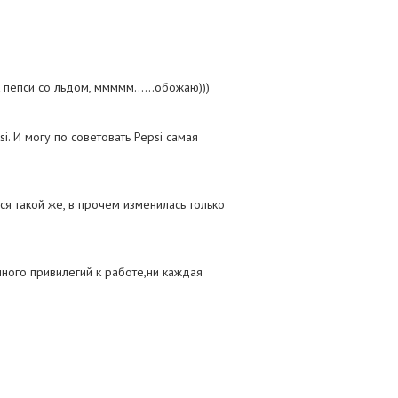
 пепси со льдом, ммммм......обожаю)))
i. И могу по советовать Pepsi самая
ся такой же, в прочем изменилась только
ного привилегий к работе,ни каждая