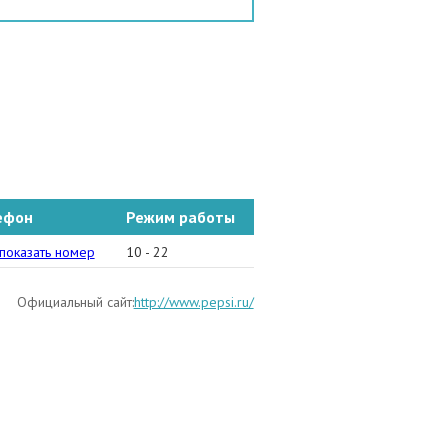
ефон
Режим работы
495) 937-05-50
показать номер
10 - 22
Официальный сайт:
http://www.pepsi.ru/