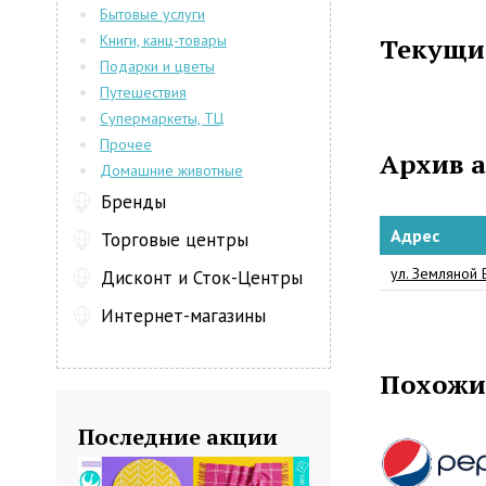
занимает втор
Бытовые услуги
из лидеров на
Книги, канц-товары
Текущи
Сегодня компа
Подарки и цветы
поскольку пр
Путешествия
странах мира.
Супермаркеты, ТЦ
слышала бы о 
постоянно ищ
Прочее
Архив 
представитель
Домашние животные
22 торговые 
Бренды
отличное каче
Адрес
Торговые центры
Большинство 
существенно 
ул. Земляной 
Дисконт и Сток-Центры
сравнению с 
При этом ассо
Интернет-магазины
завоевывает о
Ну кто из нас
Похожи
"Lipton"? А з
"7 Up"? Хоть 
Основное нап
Последние акции
Co - готовая 
зерновые прод