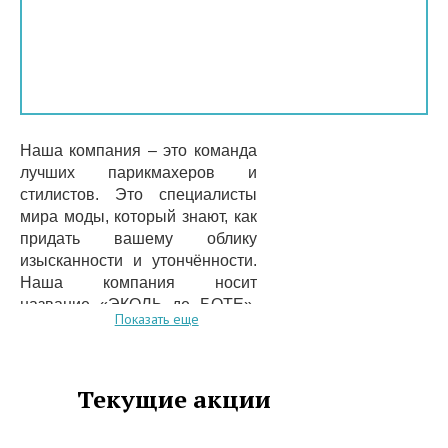
Наша компания – это команда
лучших парикмахеров и
стилистов. Это специалисты
мира моды, который знают, как
придать вашему облику
изысканности и утончённости.
Наша компания носит
название «ЭКОЛЬ де БОТЕ»,
Показать еще
что на французском означает
«Школа Красоты». Мы
регулярно проводим тренинги
Текущие акции
и курсы имиджу, стилю, укладке
волос и макияжу. Качество
нашего обслуживания на