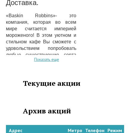
Доставка.
«Baskin Robbins»- это
компания, которая во всем
мире считается империей
мороженого! В этом уютном и
стильном кафе Вы сможете с
удовольствием попробовать
любые существующие сорта
Показать еще
данного сладкого деликатеса.
Если обратиться к истории
компании «Baskin Robbins», то
данный бренд был основан 50
Текущие акции
лет назад. Совершили
переворот в истории
сладостей два брата из
Калифорнии. Компания
Архив акций
активно распространяла свою
продукцию в США, после чего
смогла завоевать любителей
Адрес
Метро
Телефон
Режим