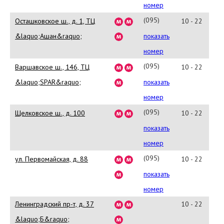
9140
номер
профессионалы своего дела, а
потому сервис находится на
(095)
Осташковское ш., д. 1, ТЦ
10 - 22
высшем уровне и Вас
775-
&laquo;Ашан&raquo;
показать
обязательно обслужат очень
8867
номер
быстро и качественно
обслужат.
(095)
Варшавское ш., 146, ТЦ
10 - 22
799-
&laquo;SPAR&raquo;
показать
Baskin Robbins -
Официальный сайт.
9403
номер
Baskin Robbins предлагает
(095)
Щелковское ш., д. 100
10 - 22
ознакомиться со всей своей
466-
показать
продукцией, а это около 60
сортов мороженного, 12 видов
2338
номер
тортов, 12 видов коктейлей и
(095)
ул. Первомайская, д. 88
10 - 22
напитков и 15 видов десерта и
367-
их ценой, посетив
показать
официальный сайт
0121
номер
http://baskinrobbins.ru/
Ленинградский пр-т, д. 37
10 - 22
компании. На главной
странице официального
&laquo;Б&raquo;