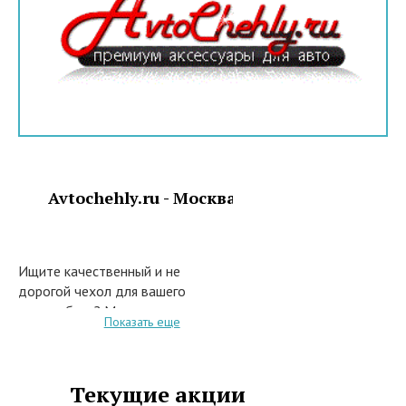
Avtochehly.ru - Москва
Ищите качественный и не
дорогой чехол для вашего
автомобиля? Магазин
Показать еще
Avtochehly.ru предлагает
огромный выбор чехлов, как для
иномарок, так и для
Текущие акции
отечественных автомобилей.