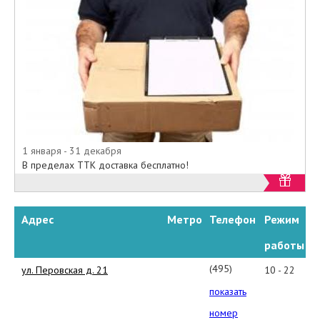
1 января - 31 декабря
В пределах ТТК доставка бесплатно!
Адрес
Метро
Телефон
Режим
работы
(495)
ул. Перовская д. 21
10 - 22
540-
показать
58-
номер