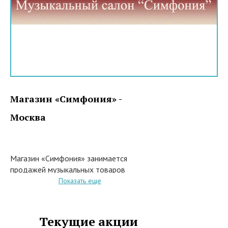
Магазин «Симфония» -
Москва
Магазин «Симфония» занимается
продажей музыкальных товаров
и аксессуаров.
Показать еще
В магазине Симфония
представлен большой
Текущие акции
ассортимент: Виолончелей,