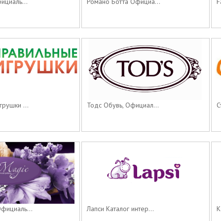
ициаль...
Романо Ботта Официа...
F
рушки ...
Тодс Обувь, Официал...
С
фициаль...
Лапси Каталог интер...
К