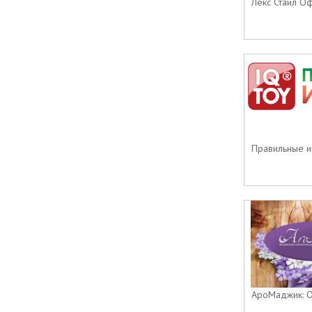
Лекс Стайл Оф
Правильные иг
АроМаджик: О