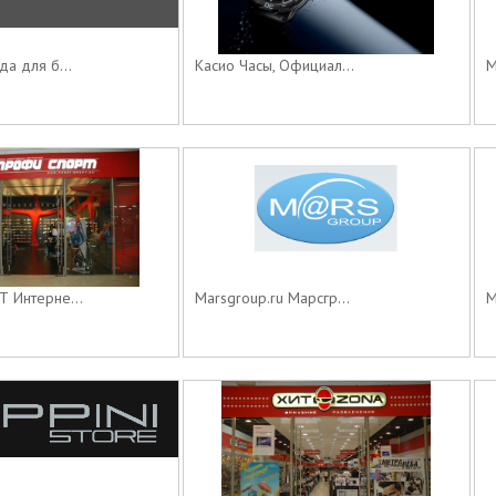
а для б...
Касио Часы, Официал...
М
 Интерне...
Marsgroup.ru Марсгр...
М