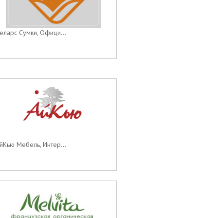
еларс Сумки, Офици...
йКью Мебель, Интер...