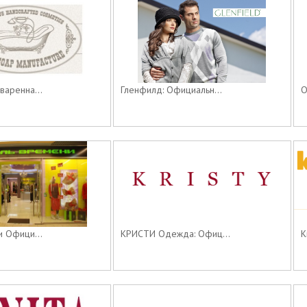
варенна...
Гленфилд: Официальн...
О
и Офици...
КРИСТИ Одежда: Офиц...
К