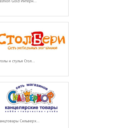
ashion Gold Интерн...
толы и стулья Стол...
анцтовары Сильверх...