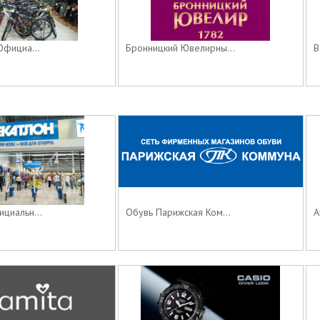
Официа...
Бронницкий Ювелирны...
В
циальн...
Обувь Парижская Ком...
А