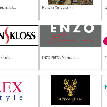
иальный...
Магазин Хит Зона. Х...
Ц
лосс. ...
ENZO BRERA Официаль...
E