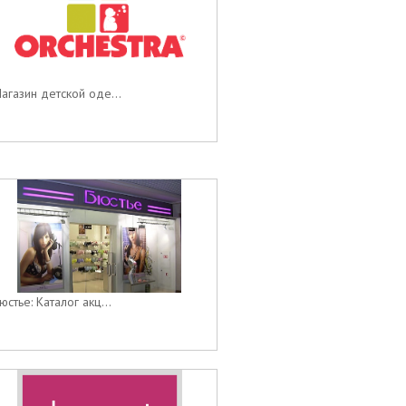
агазин детской оде...
юстье: Каталог акц...