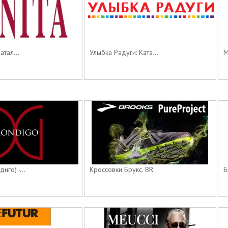
атал...
Улыбка Радуги: Ката...
М
го) -...
Кроссовки Брукс. BR...
Б