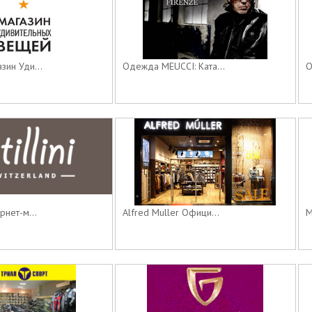
зин Уди...
Одежда MEUCCI: Ката...
О
рнет-м...
Alfred Muller Офици...
М