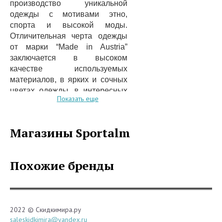
производство уникальной
одежды с мотивами этно,
спорта и высокой моды.
Отличительная черта одежды
от марки “Made in Austria”
заключается в высоком
качестве используемых
материалов, в ярких и сочных
цветах одежды, в интересных
Показать еще
дизайнерских решениях, в
комфорте и уникальном стиле.
Если раньше бренд “Made in
Магазины Sportalm
Austria” начинал свою
деятельность, как малый
семейный бизнес, то теперь
Похожие бренды
эту торговую марку знают во
всем мире. Ведь в одежде от
“Made in Austria” можно пойти
на пикник, на спортивное
2022 © Скидкимира.ру
мероприятие, на вечеринку с
saleskidkimira@yandex.ru
друзьями, на торжество, и