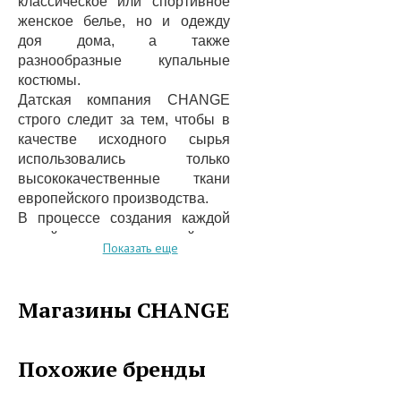
классическое или спортивное
женское белье, но и одежду
доя дома, а также
разнообразные купальные
костюмы.
Датская компания CHANGE
строго следит за тем, чтобы в
качестве исходного сырья
использовались только
высококачественные ткани
европейского производства.
В процессе создания каждой
новой коллекции дизайнеры
Показать еще
CHANGE обращают внимание
на последние тенденции
мировой и европейской моды,
Магазины CHANGE
поэтому актуальность изделий
компании всегда
гарантирована.
Похожие бренды
При этом ассортимент
CHANGE включает в себя