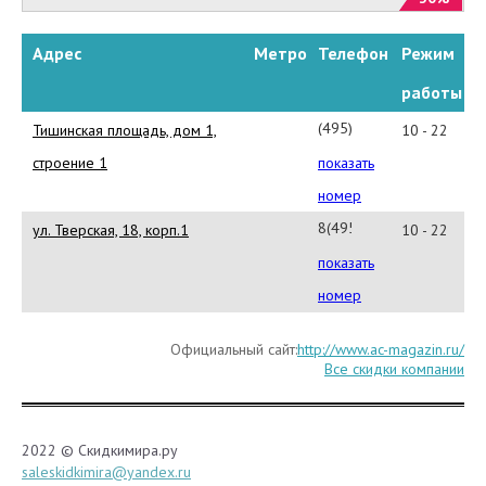
Адрес
Метро
Телефон
Режим
работы
(495)
Тишинская площадь, дом 1,
10 - 22
933-
строение 1
показать
75-
номер
95
8(495)
ул. Тверская, 18, корп.1
10 - 22
650-
показать
75-
номер
62
Официальный сайт:
http://www.ac-magazin.ru/
Все скидки компании
2022 © Скидкимира.ру
saleskidkimira@yandex.ru