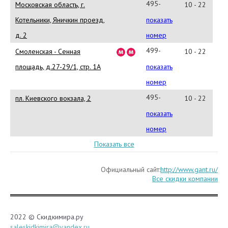
42
495-
Московская область, г.
10 - 22
221-
Котельники, Яничкин проезд,
показать
73-
д. 2
номер
81
499-
Смоленская - Сенная
10 - 22
252-
площадь, д.27-29/1, стр. 1А
показать
72-
номер
92
495-
пл. Киевского вокзала, 2
10 - 22
229-
показать
26-
номер
03
Показать все
Официальный сайт:
http://www.gant.ru/
Все скидки компании
2022 © Скидкимира.ру
saleskidkimira@yandex.ru