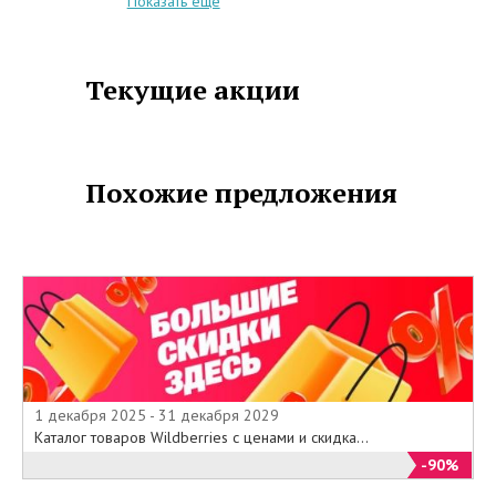
-Дополнительная скидка к карте
Показать еще
+5% за неделю до и через
неделю после дня рождения ;
- Специальные бонусы от
Текущие акции
партнеров ;
- Участие в специальных
закрытых акциях клуба;
- Скидки в магазинах « Epicentre»
Похожие предложения
и « Le coq sportif».
Для получения карты
необходимо заполнить анкету .
Срок действия карты не
ограничен .
Предложение действительно с
01 января 2014 года по 31
декабря 2015 года.
1 декабря 2025 - 31 декабря 2029
Каталог товаров Wildberries с ценами и скидка...
-90%