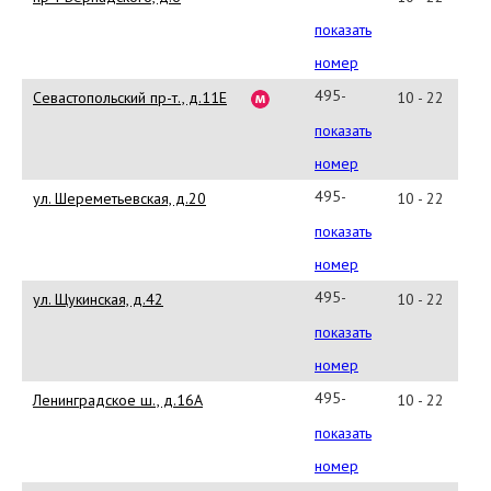
258-
показать
40-
номер
17
495-
Севастопольский пр-т., д.11Е
10 - 22
641-
показать
24-
номер
73
495-
ул. Шереметьевская, д.20
10 - 22
580-
показать
71-
номер
48
495-
ул. Щукинская, д.42
10 - 22
786-
показать
82-
номер
57
495-
Ленинградское ш., д.16А
10 - 22
258-
показать
54-
номер