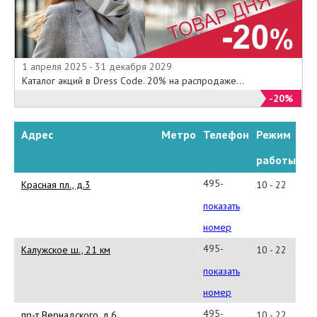
1 апреля 2025 - 31 декабря 2029
Каталог акций в Dress Code. 20% на распродаже...
-20%
Адрес
Метро
Телефон
Режим
работы
495-
Красная пл., д.3
10 - 22
777-
показать
23-
номер
92
495-
Калужское ш., 21 км
10 - 22
730-
показать
24-
номер
33
495-
пр-т Вернадского, д.6
10 - 22