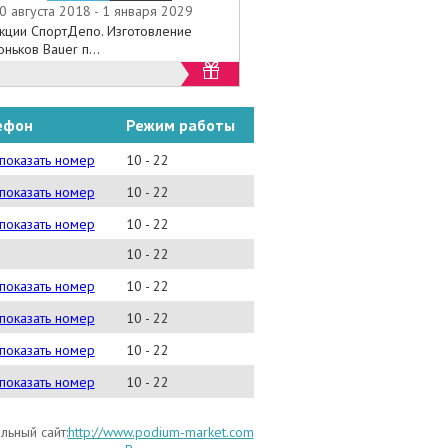
0 августа 2018 - 1 января 2029
кции СпортДепо. Изготовление
оньков Bauer п...
ефон
Режим работы
225-02-05
показать номер
10 - 22
223-02-63
показать номер
10 - 22
286-85-25
показать номер
10 - 22
10 - 22
)225-05-45
показать номер
10 - 22
)223 02 92
показать номер
10 - 22
)223 02 53
показать номер
10 - 22
) 223 02 63
показать номер
10 - 22
ьный сайт:
http://www.podium-market.com