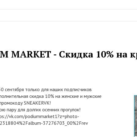
M MARKET - Скидка 10% на к
30 сентября только для наших подписчиков
полнительная скидка 10% на женские и мужские
 промокоду SNEAKERVK!
ю пару для долгих осенних прогулок!
tps://vk.com/podiummarket1?z=photo-
2318804%2Falbum-37276703_00%2Frev