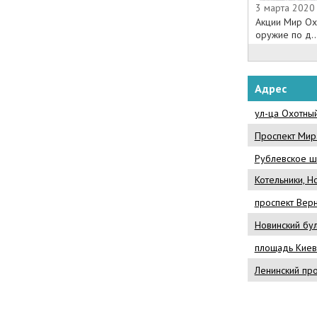
3 марта 2020 
Акции Мир Ох
оружие по д..
Адрес
ул-ца Охотны
Проспект Мир
Рублевское ш-
Котельники, Н
проспект Верн
Новинский бул
площадь Киевс
Ленинский про