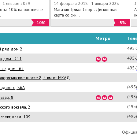
- 1 января 2029
14 февраля 2018 - 1 января 2028
3
оты. 10% на охотничье
Магазин Триал-Спорт. Дисконтная
А
.
карта со ски...
к
-10%
-5%
Метро
Тел
495-
й ряд дом 2
495-
а дом - 211
495-
се, дом - 62
оворязанское шоссе 8, 4 км от МКАД
-----
(495
адского, 86А
(495
ьвар, 8
(495
кого вокзала, 2
(495
спект, влад. 109
Официал