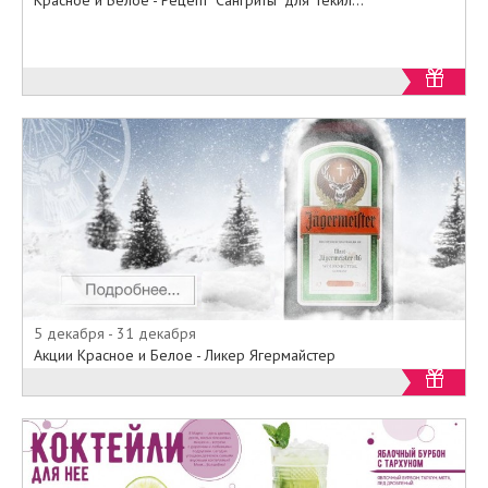
Источник:
https://vk.com/krasnoebeloe?
z=photo-
24410762_434343380%2Falbum-
24410762_00%2Frev
5 декабря - 31 декабря
Акции Красное и Белое - Ликер Ягермайстер