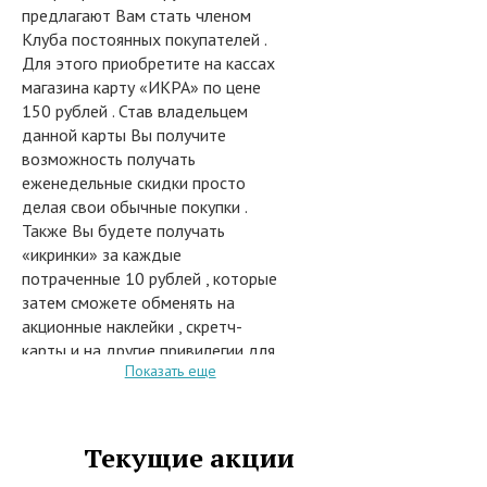
предлагают Вам стать членом
Клуба постоянных покупателей .
Для этого приобретите на кассах
магазина карту «ИКРА» по цене
150 рублей . Став владельцем
данной карты Вы получите
возможность получать
еженедельные скидки просто
делая свои обычные покупки .
Также Вы будете получать
«икринки» за каждые
потраченные 10 рублей , которые
затем сможете обменять на
акционные наклейки , скретч-
карты и на другие привилегии для
Показать еще
постоянных покупателей .
Сразу при покупке карты «ИКРА»
Вы получаете на нее 3000 рублей
=30 000 бонусов , которые
Текущие акции
сможете потратить по-своему