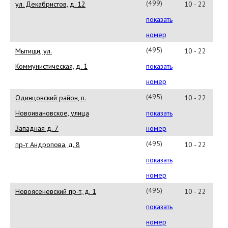
24
(499)
ул. Декабристов, д. 12
10 - 22
904-
показать
60-
номер
01
(495)
Мытищи, ул.
10 - 22
543-
Коммунистическая, д. 1
показать
91-
номер
51
(495)
Одинцовский район, п.
10 - 22
589-
Новоивановское, улица
показать
25-
Западная д. 7
номер
58
(495)
пр-т Андропова, д. 8
10 - 22
646-
показать
23-
номер
18
(495)
Новоясеневский пр-т, д. 1
10 - 22
646-
показать
23-
номер