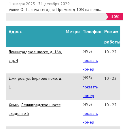
1 января 2023 - 31 декабря 2029
Акции От Палыча сегодня. Промокод 10% на перв...
-10%
Адрес
Метро
Телефон
Режим
работы
(495)
Ленинградское шоссе, д. 16А,
10 - 22
580-
стр. 4
показать
93-
номер
19
(495)
Дмитров, ул. Бирлово поле, д.
10 - 22
642-
1
показать
68-
номер
38
(495)
Химки, Ленинградское шоссе,
10 - 22
744-
владение 5
показать
01-
номер