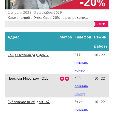
1 апреля 2025 - 31 декабря 2029
Каталог акций в Dress Code. 20% на распродаже...
-20%
Адрес
Метро
Телефон
Режим
работы
495-
ул-ца Охотный ряд дом 2
10 - 22
225-
показать
02-
номер
05
495-
Проспект Мира дом - 211
10 - 22
223-
показать
02-
номер
63
495-
Рублевское ш-се, дом - 62
10 - 22
286-
показать