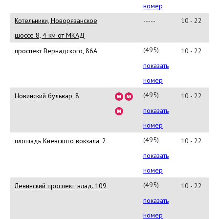
85-
номер
25
Котельники, Новорязанское
-----
10 - 22
шоссе 8, 4 км от МКАД
(495)225-
проспект Вернадского, 86А
10 - 22
05-
показать
45
номер
(495)223
Новинский бульвар, 8
10 - 22
02
показать
92
номер
(495)223
площадь Киевского вокзала, 2
10 - 22
02
показать
53
номер
(495)
Ленинский проспект, влад. 109
10 - 22
223
показать
02
номер