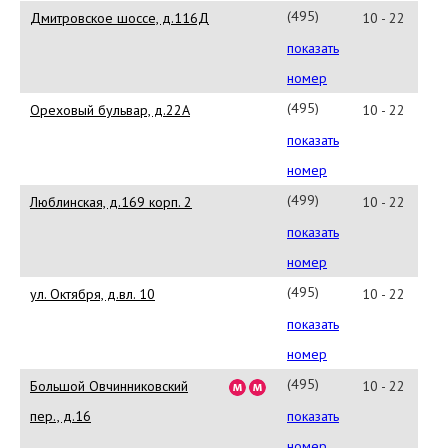
(495)642-
Дмитровское шоссе, д.116Д
10 - 22
35-
показать
72
номер
(495)221-
Ореховый бульвар, д.22А
10 - 22
63-
показать
17
номер
(499)922-
Люблинская, д.169 корп. 2
10 - 22
22-
показать
23
номер
(495)967-
ул. Октября, д.вл. 10
10 - 22
75-
показать
85
номер
(495)221-
Большой Овчинниковский
10 - 22
63-
пер., д.16
показать
18
номер