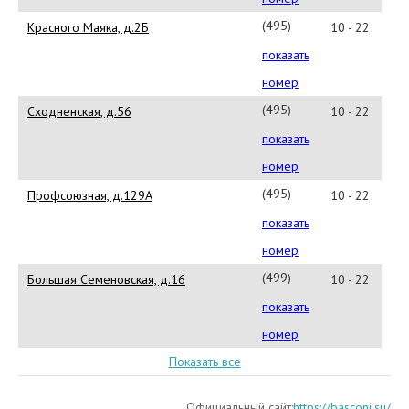
(495)532-
Красного Маяка, д.2Б
10 - 22
39-
показать
98
номер
(495)604-
Сходненская, д.56
10 - 22
16-
показать
78
номер
(495)987-
Профсоюзная, д.129А
10 - 22
14-
показать
22
номер
(499)369-
Большая Семеновская, д.16
10 - 22
33-
показать
59
номер
Показать все
Официальный сайт:
https://basconi.su/