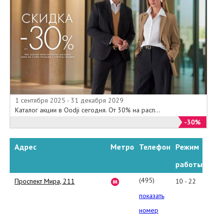
1 сентября 2025 - 31 декабря 2029
Каталог акции в Oodji сегодня. От 30% на расп...
-30%
Адрес
Метро
Телефон
Режим
работы
(495)665-
Проспект Мира, 211
10 - 22
14-
показать
09
номер