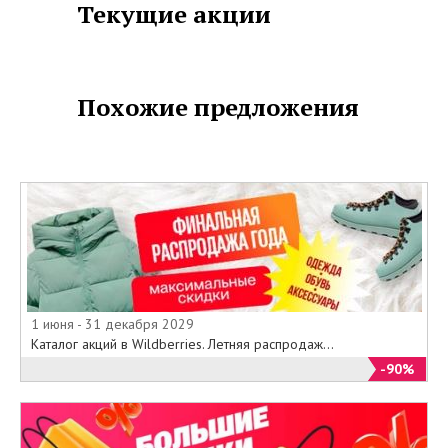
Текущие акции
приятные сюрпризы – всё в стиле
Swatch!
Подробнее об акции у
продавцов-консультантов.
Источник:
Похожие предложения
http://www.evropeisky.ru/news/item/9245/
1 июня - 31 декабря 2029
Каталог акций в Wildberries. Летняя распродаж...
-90%