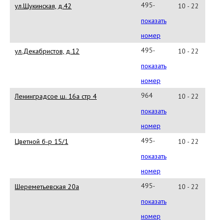
495-
ул.Щукинская, д.42
10 - 22
229
показать
97
номер
90
495-
ул.Декабристов, д.12
10 - 22
967
показать
16
номер
11
964
Ленинградсое ш. 16а стр 4
10 - 22
584
показать
63
номер
58
495-
Цветной б-р 15/1
10 - 22
580
показать
98
номер
45
495-
Шереметьевская 20а
10 - 22
792
показать
3187
номер