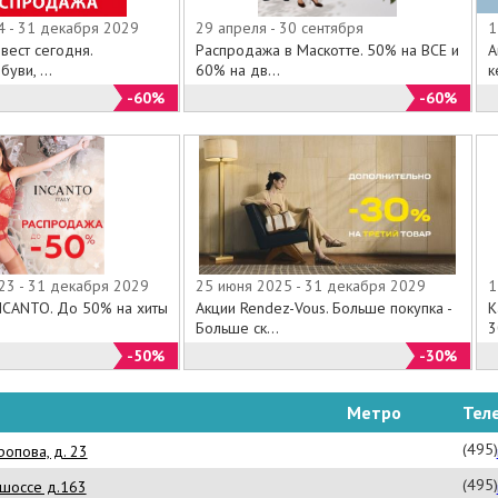
4 - 31 декабря 2029
29 апреля - 30 сентября
1
вест сегодня.
Распродажа в Маскотте. 50% на ВСЕ и
А
уви, ...
60% на дв...
к
-60%
-60%
23 - 31 декабря 2029
25 июня 2025 - 31 декабря 2029
1
INCANTO. До 50% на хиты
Акции Rendez-Vous. Больше покупка -
К
Больше ск...
3
-50%
-30%
Метро
Тел
(495
опова, д. 23
(495
шоссе д.163