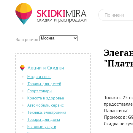
Ваш регион:
Элеган
"Плат
Акции и Скидки
Мода и стиль
Товары для детей
Спорт товары
Только с 25 п
Красота и здоровье
предоставляе
Автомобили, сервис
Палантины"
Техника, электроника
Промокод: G
Товары для дома
Скидка не сум
Бытовые услуги