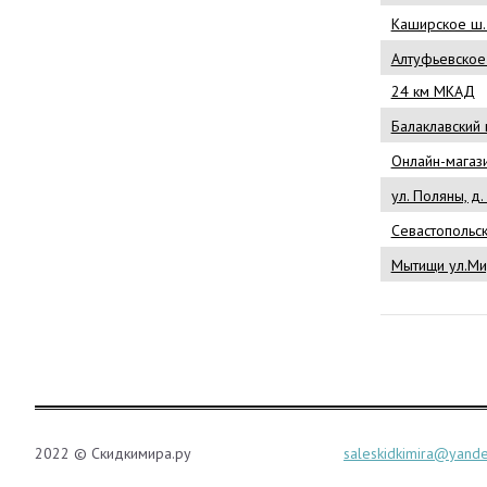
Каширское ш. 
Алтуфьевское 
24 км МКАД
Балаклавский 
Онлайн-магаз
ул. Поляны, д.
Севастопольск
Мытищи ул.Ми
2022 © Скидкимира.ру
saleskidkimira@yande