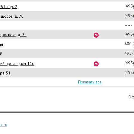
(495
61 кор. 2
(495
шоссе, д. 70
-----
(495
проспект, д. 5а
800-
ин
495-
 8
(495
ий просп. дом 11е
(498
ра 51
Показать все
Оф
x.ru