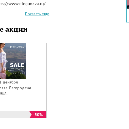
ps://www.eleganzza.ru/
Показать еще
е акции
31 декабря
anzza. Распродажа
шл...
-50%