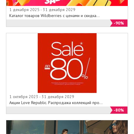
покупок товаров по одному
выбранному подарочному
1 декабря 2025 - 31 декабря 2029
сертификату на тех же условиях,
Каталог товаров Wildberries с ценами и скидка...
что и по кредитной карте. При
-90%
необходимости допускается
доплата за покупку товара
наличными.
Все правила обращения с
подарочными сертификатами
успешно действуют еще с 15
декабря 2007 года для всех
фирменных салонов FinnFlare в
Москве и Санкт-Петербурге.
1 октября 2023 - 31 декабря 2029
Акции Love Republic. Распродажа коллекций про...
-80%