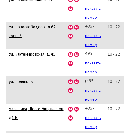
780-
показать
80-
номер
76
495-
Ул. Новослободская, д.62,
10 - 22
973-
корп. 2
показать
97-
номер
04
495-
Ул. Кантемировская, д. 45
10 - 22
324-
показать
02-
номер
49
(495)988-
ул. Поляны, 8
10 - 22
11-
показать
20
номер
495-
Балашиха, Шоссе Энтузиастов,
10 - 22
287-
д1 Б
показать
98-
номер