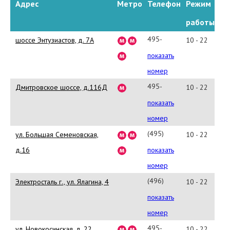
Адрес
Метро
Телефон
Режим
работы
495-
шоссе Энтузиастов, д. 7А
10 - 22
915-
показать
83-
номер
72
495-
Дмитровское шоссе, д.116Д
10 - 22
725-
показать
79-
номер
45
(495)
ул. Большая Семеновская,
10 - 22
600-
д.16
показать
41-
номер
17
(496)579-
Электросталь г., ул. Ялагина, 4
10 - 22
06-
показать
16
номер
495-
ул. Новокосинская, д. 22
10 - 22