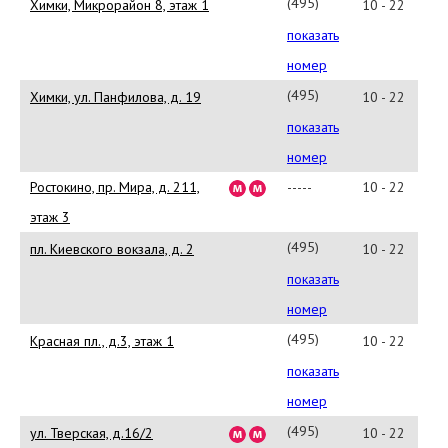
(495)
Химки, Микрорайон 8, этаж 1
10 - 22
739-
показать
8636
номер
(495)
Химки, ул. Панфилова, д. 19
10 - 22
663-
показать
9235
номер
Ростокино, пр. Мира, д. 211,
-----
10 - 22
этаж 3
(495)
пл. Киевского вокзала, д. 2
10 - 22
229-
показать
1960
номер
(495)
Красная пл., д.3, этаж 1
10 - 22
620-
показать
3366
номер
(495)
ул. Тверская, д.16/2
10 - 22