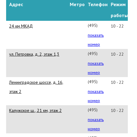
Адрес
Метро
Телефон
Режим
работы
(495)
24 км МКАД
10 - 22
987-
показать
4219
номер
(495)
ул. Петровка, д. 2, этаж 1,3
10 - 22
933-
показать
7300
номер
(495)
Ленинградское шоссе, д. 16,
10 - 22
663-
этаж 2
показать
8823
номер
(495)
Калужское ш., 21 км, этаж 2
10 - 22
980-
показать
8282
номер