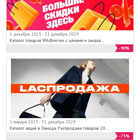
резерве товара по акции, такой
товар можно приобрести только
с 1-15 июля 2015 в оффлайновых
магазинах.
Скидки по текущим акциям не
1 декабря 2025 - 31 декабря 2029
суммируются. Товар,
Каталог товаров Wildberries с ценами и скидка...
представленный в магазинах, уже
-90%
со скидкой не принимает участия
в Акции.
Источник:
http://www.consul.ru/blog/iyulskaya-
zhara-so-skidkoj-25
1 января 2025 - 31 декабря 2029
Каталог акций в Ламода. Распродажа товаров 20...
-75%