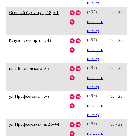
4052
номер
(495)
Осенний бульвар, д.18, к.1
10 - 22
413-
показать
2434
номер
(499)
Кутузовский пр-т, д. 43
10 - 22
249-
показать
3427
номер
(499)
пр-т Вернадского, 25
10 - 22
138-
показать
4570
номер
(495)
ул. Профсоюзная, 5/9
10 - 22
125-
показать
6971
номер
(495)
ул. Профсоюзная, д. 26/44
10 - 22
125-
показать