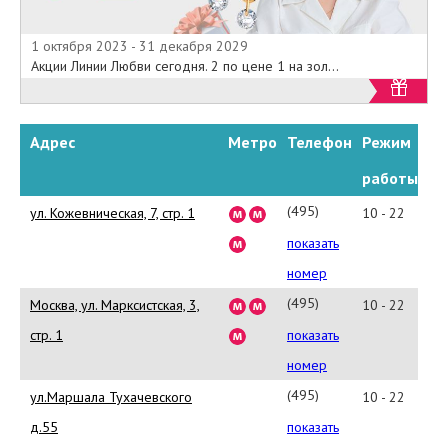
1 октября 2023 - 31 декабря 2029
Акции Линии Любви сегодня. 2 по цене 1 на зол...
Адрес
Метро
Телефон
Режим
работы
(495)
ул. Кожевническая, 7, стр. 1
10 - 22
238-
показать
0769
номер
(495)
Москва, ул. Марксистская, 3,
10 - 22
911-
стр. 1
показать
7202
номер
(495)
ул.Маршала Тухачевского
10 - 22
947-
д.55
показать